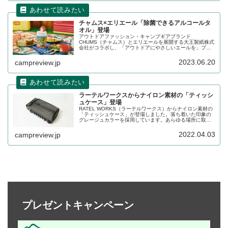
チャムス×エリエール「除菌できるアルコールタ
オル」登場
アウトドアファッション・キャンプギアブランド
CHUMS（チャムス）とエリエールを展開する大王製紙株式
会社がコラボし、「アウトドアにやさしいエールを」プロ
ジェクトを開始しました。第1弾として、「除菌できるシリ
ーズ」のコラボデザインボトルが登場します。詳細をレビ
2023.06.20
campreview.jp
ューします。
ラーテルワークスからナイロン素材の「ティッシ
ュケース」登場
RATEL WORKS（ラーテルワークス）からナイロン素材の
「ティッシュケース」が登場しました。落ち着いた印象の
グレージュカラーを採用しています。あらゆる場所に取付
け可能でアレンジも自在です。詳細をレビューします。
2022.04.03
campreview.jp
プレゼントキャンペーン