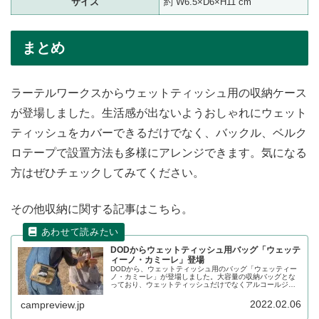
サイズ
約 W6.5×D6×H11 cm
まとめ
ラーテルワークスからウェットティッシュ用の収納ケース
が登場しました。生活感が出ないようおしゃれにウェット
ティッシュをカバーできるだけでなく、バックル、ベルク
ロテープで設置方法も多様にアレンジできます。気になる
方はぜひチェックしてみてください。
その他収納に関する記事はこちら。
DODからウェットティッシュ用バッグ「ウェッテ
ィーノ・カミーレ」登場
DODから、ウェットティッシュ用のバッグ「ウェッティー
ノ・カミーレ」が登場しました。大容量の収納バッグとな
っており、ウェットティッシュだけでなくアルコールジェ
ルなども常備できます。詳細をレビューします。
2022.02.06
campreview.jp