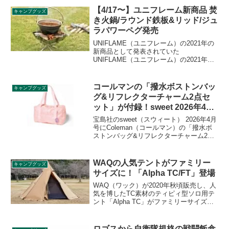
る伸縮式ポールです。詳細をレビューし
【4/17〜】ユニフレーム新商品 焚
キャンプグッズ
ます。
き火鍋/ラウンド鉄板&リッド/ジュ
ラパワーペグ発売
UNIFLAME（ユニフレーム）の2021年の
新商品として発表されていた
UNIFLAME（ユニフレーム）の2021年の
新商品として発表されていた焚き火鍋
18cm、焚き火鍋26cm、ラウンド鉄板&リ
ッド、ジュラパワーペグ250が2021年4月
コールマンの「撥水ボストンバッ
キャンプグッズ
17日よりいよいよ発売開始となります。
グ&リフレクターチャーム2点セ
詳細をレビューします。が2021年4月17日
ット」が付録！sweet 2026年4月
よりいよいよ発売開始となります。詳細
号
をレビューします。
宝島社のsweet（スウィート） 2026年4月
号にColeman（コールマン）の「撥水ボ
ストンバッグ&リフレクターチャーム2点
セット」が付録として付きます。ワント
ーンのピンクで大人可愛い見た目なが
ら、軽くて丈夫なリップストップ生地に
WAQの人気テントがファミリー
キャンプグッズ
撥水加工が施されていて、機能面も優秀
サイズに！「Alpha TC/FT」登場
です。詳細をレビューします。
WAQ（ワック）が2020年秋頃販売し、人
気を博したTC素材のティピィ型ソロ用テ
ント「Alpha TC」がファミリーサイズに
大型化され、「Alpha TC/FT」として
2022年1月14日より先行販売されます。詳
細をレビューします。
ロゴスから自衛隊規格の戦闘飯盒