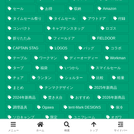
セール
お得
収納
Amazon
タイムセール祭り
タイムセール
アウトドア
付録
コンパクト
キャプテンスタッグ
ロゴス
折りたたみ
フィールドア
FIELDOOR
CAPTAIN STAG
LOGOS
バッグ
コラボ
テーブル
ワークマン
ディーオーディー
Workman
タープ
福袋
いつから
スマイルセール
チェア
ランタン
シェルター
比較
軽量
まとめ
テンマクデザイン
2025年新商品
2024年新商品
焚き火台
おすすめ
2026年新商品
調理器具
Ogawa
tent-Mark DESIGNS
保冷
ソロキャンプ
限定
ユニフレーム
オガワ
2026年
UNIFLAME
レビュー
メニュー
ホーム
検索
トップ
サイドバー