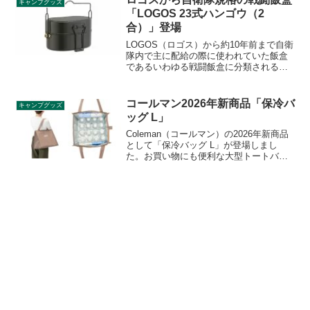
キャンプグッズ
「LOGOS 23式ハンゴウ（2
合）」登場
LOGOS（ロゴス）から約10年前まで自衛
隊内で主に配給の際に使われていた飯盒
であるいわゆる戦闘飯盒に分類される新
商品「LOGOS 23式ハンゴウ（2合）」が
登場しました。新設計を採用しコンパク
ト性と実用性を両立しています。詳細を
コールマン2026年新商品「保冷バ
キャンプグッズ
レビューします。
ッグ L」
Coleman（コールマン）の2026年新商品
として「保冷バッグ L」が登場しまし
た。お買い物にも便利な大型トートバッ
グタイプの保冷バッグで、内側は保温・
保冷ができるアルミ蒸着素材を採用して
おり、アイスブリックなどの保冷剤を入
れられる内ポケットが搭載されていま
す。詳細をレビューします。