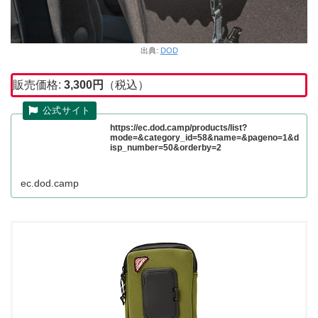
出典:
DOD
販売価格:
3,300円
（税込）
https://ec.dod.camp/products/list?
mode=&category_id=58&name=&pageno=1&d
isp_number=50&orderby=2
ec.dod.camp