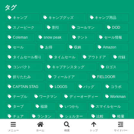
タグ
キャンプ
キャンプグッズ
キャンプ用品
スノーピーク
割引
コールマン
DOD
Coleman
snow peak
テント
セール情報
セール
お得
収納
Amazon
タイムセール祭り
タイムセール
アウトドア
付録
コンパクト
キャプテンスタッグ
ロゴス
折りたたみ
フィールドア
FIELDOOR
CAPTAIN STAG
LOGOS
バッグ
コラボ
テーブル
ワークマン
ディーオーディー
Workman
タープ
福袋
いつから
スマイルセール
チェア
ランタン
シェルター
比較
軽量
まとめ
テンマクデザイン
2025年新商品
メニュー
ホーム
検索
トップ
サイドバー