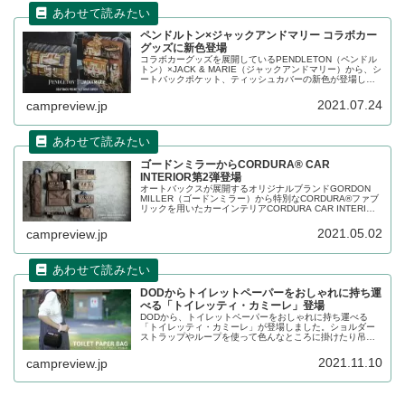
ペンドルトン×ジャックアンドマリー コラボカー
グッズに新色登場
コラボカーグッズを展開しているPENDLETON（ペンドル
トン）×JACK & MARIE（ジャックアンドマリー）から、シ
ートバックポケット、ティッシュカバーの新色が登場しま
した。いずれもカーインテリアをおしゃれに演出するアイ
テムです。詳細をレビューします。
2021.07.24
campreview.jp
ゴードンミラーからCORDURA®︎ CAR
INTERIOR第2弾登場
オートバックスが展開するオリジナルブランドGORDON
MILLER（ゴードンミラー）から特別なCORDURA®︎ファブ
リックを用いたカーインテリアCORDURA CAR INTERIOR
の第2弾が登場しました。カーインテリアをおしゃれに演出
してくれる商品です。詳細をレビューします。
2021.05.02
campreview.jp
DODからトイレットペーパーをおしゃれに持ち運
べる「トイレッティ・カミーレ」登場
DODから、トイレットペーパーをおしゃれに持ち運べる
「トイレッティ・カミーレ」が登場しました。ショルダー
ストラップやループを使って色んなところに掛けたり吊る
したりできます。詳細をレビューします。
2021.11.10
campreview.jp