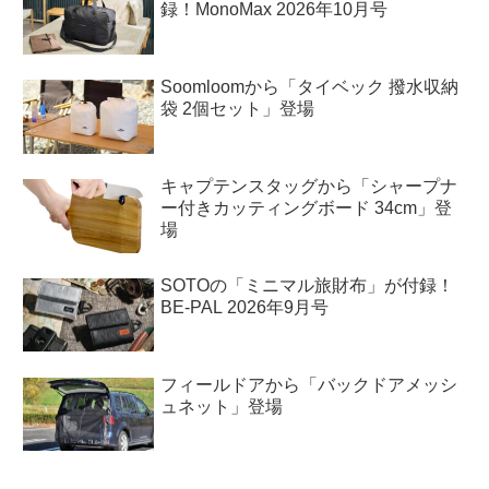
録！MonoMax 2026年10月号
Soomloomから「タイベック 撥水収納
袋 2個セット」登場
キャプテンスタッグから「シャープナ
ー付きカッティングボード 34cm」登
場
SOTOの「ミニマル旅財布」が付録！
BE-PAL 2026年9月号
フィールドアから「バックドアメッシ
ュネット」登場