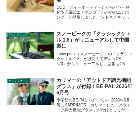
DOD（ディーオーディー）からパワー特
化型充電式エアポンプ「わがやのエアポ
ンプ」が登場しました。ソトネノキワミ
エアーLが30秒～40秒で膨らむハイパワー
仕様のエアポンプで、インフレータブル
式のプールや大容量エアマットを複数枚
スノーピークの「クラシックケト
キャンプグッズ
所持している方には特におすすめのアイ
ル 1.8」がリニューアルして中国
テムです。詳細をレビューします。
製に
snow peak（スノーピーク）の「クラシッ
クケトル 1.8」が以前のモデル（CS-
270）からリニューアルし、型番もCS-
270Rに変更となりました。基本的な製品
仕様に変更はありませんが、生産国が中
国に変更となっています。詳細をレビュ
カリマーの「アウトドア調光機能
キャンプグッズ
ーします。
グラス」が付録！BE-PAL 2026年
6月号
小学館のBE-PAL（ビーパル）2026年6月
号にKARRIMOR（カリマー）の「アウト
ドア調光機能グラス」が付録として付き
ます。紫外線の量に応じてレンズの濃さ
が変わる調光機能付きのサングラスで、
付属するクロスケースはやわらかい素材
でできているため、レンズ部分の掃除が
可能です。詳細をレビューします。