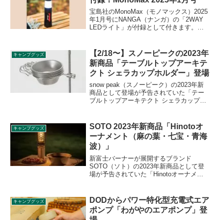
宝島社のMonoMax（モノマックス）2025
年1月号にNANGA（ナンガ）の「2WAY
LEDライト」が付録として付きます。置
いてランタンとして、手に持って懐中電
灯として、2通りの使い方ができるLEDラ
イトで、日常でもレジャーでも、そして
【2/18〜】スノーピークの2023年
キャンプグッズ
もしものときにも使えて、一家に一本は
新商品「テーブルトップアーキテ
常備しておきたいアイテムです。詳細を
クト シェラカップホルダー」登場
レビューします。
snow peak（スノーピーク）の2023年新
商品として登場が予告されていた「テー
ブルトップアーキテクト シェラカップホ
ルダー」が2023年2月18日に発売です。シ
ェラカップをスタッキングして一箇所に
まとめておくことができます。詳細をレ
SOTO 2023年新商品「Hinotoオ
キャンプグッズ
ビューします。
ーナメント（麻の葉・七宝・青海
波）」
新富士バーナーが展開するブランド
SOTO（ソト）の2023年新商品として登
場が予告されていた「Hinotoオーナメン
ト（麻の葉・七宝・青海波）」が登場し
ました。大ヒットしたガスランタン
Hinoto（ヒノト）のオプション製品で
DODからパワー特化型充電式エア
キャンプグッズ
す。詳細をレビューします。
ポンプ「わがやのエアポンプ」登
場