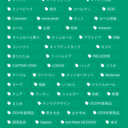
スノーピーク
割引
コールマン
DOD
Coleman
snow peak
テント
セール情報
セール
お得
収納
Amazon
タイムセール祭り
タイムセール
アウトドア
付録
コンパクト
キャプテンスタッグ
ロゴス
折りたたみ
フィールドア
FIELDOOR
CAPTAIN STAG
LOGOS
バッグ
コラボ
テーブル
ワークマン
ディーオーディー
Workman
タープ
福袋
いつから
スマイルセール
チェア
ランタン
シェルター
比較
軽量
まとめ
テンマクデザイン
2025年新商品
2024年新商品
焚き火台
おすすめ
2026年新商品
調理器具
Ogawa
tent-Mark DESIGNS
保冷