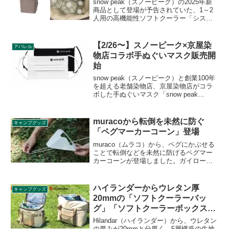
snow peak（スノーピーク）の2025年新
商品として登場が予告されていた、1～2
人用の高機能性ソフトクーラー「システ
ムクーラー インナー 19」が2025年5月31
日に発売となりました。キャンプの1泊2
日でも氷が残るほどの高い保冷力を誇
【2/26〜】スノーピーク×京屋染
アパレル
る、ソフトタイプのクーラーです。詳細
物店コラボ手ぬぐいマスク販売開
をレビューします。
始
snow peak（スノーピーク）と創業100年
を超える老舗染物店、京屋染物店がコラ
ボした手ぬぐいマスク「snow peak
Tenugui Mask」がスノーピークオンライ
ンストアおよび直営店にて2021年2月26日
から販売開始されます。詳細をレビュー
muracoから転倒を未然に防ぐ
キャンプグッズ
します。
「ペグマーカーコーン」登場
muraco（ムラコ）から、ペグにかぶせる
ことで転倒などを未然に防げるペグマー
カーコーンが登場しました。ガイロープ
やペグに脚をかけてしまい転倒するとい
うのは、誰もが一度は経験があるのでは
ないでしょうか。詳細をレビューしま
ハイランダーからウレタン厚
キャンプグッズ
す。
20mmの「ソフトクーラーバッ
グ」「ソフトクーラーボックス
2」登場
Hilandar（ハイランダー）から、ウレタン
の厚みが20mmと分厚く、5層構造の生地