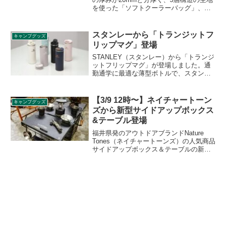
を使った「ソフトクーラーバッグ」、
「ソフトクーラーボックス2」が登場しま
した。お手頃価格ながらも高スペックな
クーラーバッグです。詳細をレビューし
スタンレーから「トランジットフ
キャンプグッズ
ます。
リップマグ」登場
STANLEY（スタンレー）から「トランジ
ットフリップマグ」が登場しました。通
勤通学に最適な薄型ボトルで、スタンレ
ー独自の超軽量テクノロジー
「AeroLight™」により、標準のステンレ
スボトルと比べて3分の1の軽量化を実現
【3/9 12時〜】ネイチャートーン
キャンプグッズ
しています。詳細をレビューします。
ズから新型サイドアップボックス
&テーブル登場
福井県発のアウトドアブランドNature
Tones（ネイチャートーンズ）の人気商品
サイドアップボックス＆テーブルの新型
が2021年3月9日12時からオーダー受付が
開始されます。ボックス型の収納を兼ね
ながら、テーブルにも変形する本製品の
詳細をレビューします。