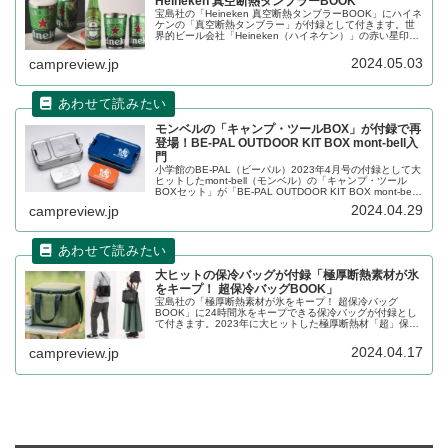
Heineken 真空断熱タンブラーBOOK
宝島社の「Heineken 真空断熱タンブラーBOOK」にハイネ
ケンの「真空断熱タンブラー」が付録として付きます。世
界的ビール会社「Heineken（ハイネケン）」の赤い星印が
トレードマークの真空断熱タンブラーで、冷たい温度が長
く続くため、ビールもいっそうおいしくなります。詳細を
2024.05.03
campreview.jp
レビューします。
モンベルの「キャンプ・ツールBOX」が付録で再
登場！BE-PAL OUTDOOR KIT BOX mont-bell入
門
小学館のBE-PAL（ビーパル）2023年4月号の付録として大
ヒットしたmont-bell（モンベル）の「キャンプ・ツール
BOXセット」が「BE-PAL OUTDOOR KIT BOX mont-bell
入門」で再登場します。今回はシルバー1セットと、ネイビ
2024.04.29
campreview.jp
ー&オレンジで1セットの計2セットです。詳細をレビュー
します。
大ヒットの保冷バッグが付録「極厚断熱素材が氷
をキープ！ 超保冷バッグBOOK」
宝島社の「極厚断熱素材が氷をキープ！ 超保冷バッグ
BOOK」に24時間氷をキープできる保冷バッグが付録とし
て付きます。2023年に大ヒットした極厚断熱材「超」保冷
バッグが新カラーを追加して再登場です。詳細をレビュー
します。
2024.04.17
campreview.jp