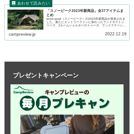
「スノーピーク2023年新商品」全37アイテムま
とめ
snow peak（スノーピーク）の2023年新商品が発表されま
した。新たにエントリーラインに加わったランドネストシ
リーズ、2ルームシェルターのトゥーガ、ランドステーショ
ンMのPro. airなど、大型商品が多数追加されています。全
部で37アイテムの発表となりました。詳細をレビューしま
2022.12.19
campreview.jp
す。
プレゼントキャンペーン