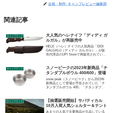
企画・制作: キャンプレビュー編集部
関連記事
大人気のヘレナイフ「ディディ ガ
キャンプグッズ
ルガル」が再販売中
HELE（ヘレ）ナイフの人気商品「DIDI
GALGALU（ディディ ガルガル）」が販
売代理店のUPI Storeで再販売されていま
す。ノルウェー職人によるハンドメイド
にこだわった高品質のナイフです。詳細
をレビューします。
スノーピークの2023年新商品「チ
キャンプグッズ
タンダブルボウル 400/600」登場
snow peak（スノーピーク）から2023年
新商品として登場が予告されていた「チ
タンダブルボウル 400」「チタンダブル
ボウル 600」が2023年5月27日に発売で
す。保温、保冷力に優れた中空二重構造
のスタッキング可能な純チタン製ボウル
【抽選販売開始】サバティカル
キャンプグッズ
です。詳細をレビューします。
10月入荷人気シェルター＆テント
あまりの人気で主要商品が欠品している