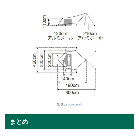
出典:
snow peak
まとめ