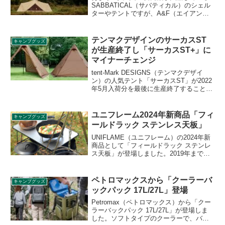
SABBATICAL（サバティカル）のシェル
ターやテントですが、A&F（エイアンド
エフ）のオンラインストアにて、10月入
荷分の商品の抽選販売が2020年10月2日の
0時より始まります。その詳細をレビュー
テンマクデザインのサーカスST
キャンプグッズ
します。
が生産終了し「サーカスST+」に
マイナーチェンジ
tent-Mark DESIGNS（テンマクデザイ
ン）の人気テント「サーカスST」が2022
年5月入荷分を最後に生産終了することが
発表されました。次回の7月入荷分から価
格が値上げされたマイナーチェンジ版
「サーカスST+」が登場します。詳細を
ユニフレーム2024年新商品「フィ
キャンプグッズ
レビューします。
ールドラック ステンレス天板」
UNIFLAME（ユニフレーム）の2024年新
商品として「フィールドラック ステンレ
ス天板」が登場しました。2019年まで販
売されていた製品の復刻版で、ステンレ
ス製で熱に強く、安心して熱した鍋など
を直接置けるフィールドラック向けのオ
ペトロマックスから「クーラーバ
キャンプグッズ
プション製品です。詳細をレビューしま
ックパック 17L/27L」登場
す。
Petromax（ペトロマックス）から「クー
ラーバックパック 17L/27L」が登場しま
した。ソフトタイプのクーラーで、バッ