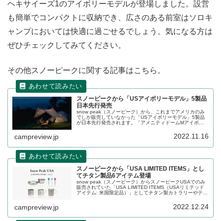
ヘキサイーズ1のアイボリーモデルが登場しました。設営
も簡単でコンパクトに収納でき、広さのある前室はソロキ
ャンプにおいては快適に過ごせるでしょう。気になる方は
ぜひチェックしてみてください。
その他スノーピークに関する記事はこちら。
スノーピークから「USアイボリーモデル」5製品
日本先行発売
snow peak（スノーピーク）から、これまでアメリカのみ
でしか販売していなかった「USアイボリーモデル」5製品
が日本先行発売されます。「アメニティドームMアイボリ
ー」、「ヴォールトアイボリー」は2022年11月19日発売
です。詳細をレビューします。
2022.11.16
campreview.jp
スノーピークから「USA LIMITED ITEMS」とし
てチタン製品6アイテム登場
snow peak（スノーピーク）からスノーピークUSAでのみ
販売されていた「USA LIMITED ITEMS（USAリミテッド
アイテム: 米国限定品）」としてチタン製カトラリーやテー
ブルウエア6製品が登場します。詳細をレビューします。
2022.12.24
campreview.jp