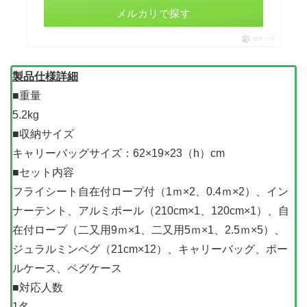
メルカリで探す
ポチップ
製品仕様詳細
■重量
5.2kg
■収納サイズ
キャリーバッグサイズ：62×19×23（h）cm
■セット内容
フライシート自在付ロープ付（1ｍ×2、0.4ｍ×2）、イン
ナーテント、アルミポール（210cm×1、120cm×1）、自
在付ロープ（二又用9ｍ×1、二又用5ｍ×1、2.5ｍ×5）、
ジュラルミンペグ（21cm×12）、キャリーバッグ、ポー
ルケース、ペグケース
■対応人数
1名