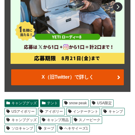
X（旧Twitter）で詳しく
キャンプグッズ
テント
snow peak
USA限定
USアイボリー
アイボリー
インナーテント
キャンプ
キャンプグッズ
キャンプ用品
スノーピーク
ソロキャンプ
タープ
ヘキサイーズ1