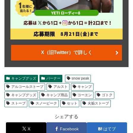
X（旧Twitter）で詳しく
キャンプグッズ
バーナー
snow peak
アルコールストーブ
アルスト
キャンプ
キャンプグッズ
キャンプ用品
コーエン
ゴトク
ストーブ
スノーピーク
セット
火焔ストーブ
シェアする
X
Facebook
はてブ