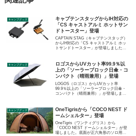
キャプテンスタッグからIH対応の
キャンプグッズ
「CS キャストアルミ ホットサン
ドトースター」登場
CAPTAIN STAG（キャプテンスタッグ）
からIH対応の「CS キャストアルミ ホッ
トサンドトースター」が登場しました。
熱伝導に優れたアルミダイキャスト製
で、表面にはふっ素加工が施されており
お手入れ簡単です。詳細をレビューしま
ロゴスからUVカット率99.9％以
キャンプグッズ
す。
上の「ソーラーブロック日傘・コ
ンパクト（晴雨兼用）」登場
LOGOS（ロゴス）からUVカット率
99.9％以上の「ソーラーブロック日傘・
コンパクト（晴雨兼用）」が登場しまし
た。夏の強烈な日射しと熱を遮る「ソー
ラーブロック加工」を施した生地を採用
し、UV-CUT率99.9％以上、遮光率
OneTigrisから「COCO NEST ド
キャンプグッズ
99.99％以上を実現した晴雨兼用傘です。
ームシェルター」登場
詳細をレビューします。
OneTigris（ワンティグリス）から
「COCO NEST ドームシェルター」が登
場しました。底面が正六角形のソロ用ド