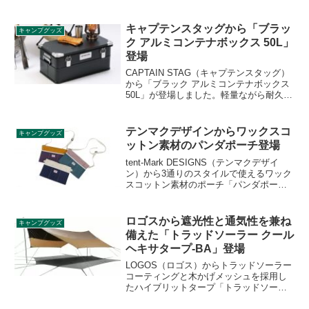
ームシェルターで、自立式構造のため地
形に左右されず設置が可能で、ペグとガ
イラインで補強すれば大雪の日でも安定
キャプテンスタッグから「ブラッ
キャンプグッズ
して使えます。詳細をレビューします。
ク アルミコンテナボックス 50L」
登場
CAPTAIN STAG（キャプテンスタッグ）
から「ブラック アルミコンテナボックス
50L」が登場しました。軽量ながら耐久性
に優れたアルミ製のコンテナボックス
で、容量は50Lと大容量なのでアウトドア
ではもちろん、家庭内の収納ケースとし
テンマクデザインからワックスコ
キャンプグッズ
て様々なものを整理整頓するのに便利な
ットン素材のパンダポーチ登場
アイテムです。詳細をレビューします。
tent-Mark DESIGNS（テンマクデザイ
ン）から3通りのスタイルで使えるワック
スコットン素材のポーチ「パンダポー
チ」が登場しました。大人気のテントパ
ンダシリーズと同様、デザインはこいし
ゆうかさんです。詳細をレビューしま
ロゴスから遮光性と通気性を兼ね
キャンプグッズ
す。
備えた「トラッドソーラー クール
ヘキサタープ-BA」登場
LOGOS（ロゴス）からトラッドソーラー
コーティングと木かげメッシュを採用し
たハイブリットタープ「トラッドソーラ
ー クールヘキサタープ-BA」が登場しま