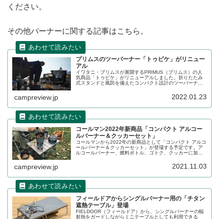
ください。
その他バーナーに関する記事はこちら。
プリムスのツーバーナー「トゥピケ」がリニュー
アル
イワタニ・プリムスが展開するPRIMUS（プリムス）の人
気商品「トゥピケ」がリニューアルしました。折りたたみ
式スタンドと風防を備えたコンパクト設計のツーバーナー
で、食材などをバーナーの下に置くこともできます。詳細
をレビューします。
2022.01.23
campreview.jp
コールマン2022年新商品「コンパクト アルコー
ルバーナー＆クッカーセット」
コールマンから2022年の新商品として「コンパクト アルコ
ールバーナー＆クッカーセット」が登場する予定です。ア
ルコールバーナー、燃料ボトル、ゴトク、クッカーに加
え、これらをすべて収納できるキャリーケースも付属しま
す。詳細をレビューします。
2021.11.03
campreview.jp
フィールドアからシングルバーナー用の「チタン
遮熱テーブル」登場
FIELDOOR（フィールドア）から、シングルバーナーの輻
射熱をガードしながらミニテーブルとしても利用できる