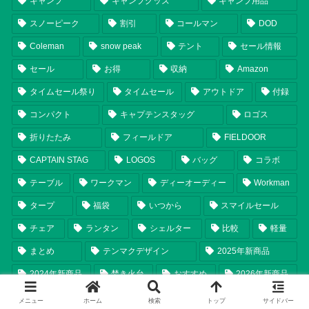
キャンプ
キャンプグッズ
キャンプ用品
スノーピーク
割引
コールマン
DOD
Coleman
snow peak
テント
セール情報
セール
お得
収納
Amazon
タイムセール祭り
タイムセール
アウトドア
付録
コンパクト
キャプテンスタッグ
ロゴス
折りたたみ
フィールドア
FIELDOOR
CAPTAIN STAG
LOGOS
バッグ
コラボ
テーブル
ワークマン
ディーオーディー
Workman
タープ
福袋
いつから
スマイルセール
チェア
ランタン
シェルター
比較
軽量
まとめ
テンマクデザイン
2025年新商品
2024年新商品
焚き火台
おすすめ
2026年新商品
調理器具
Ogawa
tent-Mark DESIGNS
保冷
メニュー
ホーム
検索
トップ
サイドバー