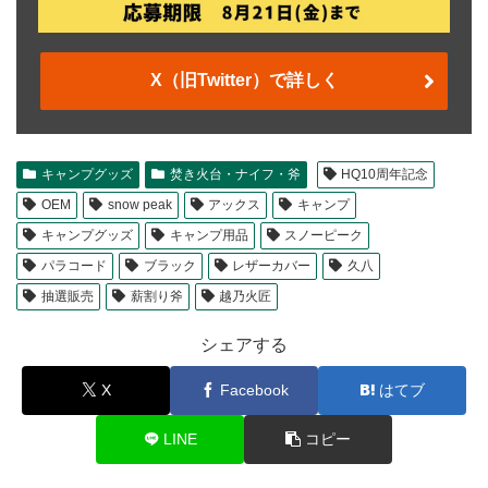
X（旧Twitter）で詳しく
キャンプグッズ
焚き火台・ナイフ・斧
HQ10周年記念
OEM
snow peak
アックス
キャンプ
キャンプグッズ
キャンプ用品
スノーピーク
パラコード
ブラック
レザーカバー
久八
抽選販売
薪割り斧
越乃火匠
シェアする
X
Facebook
はてブ
LINE
コピー