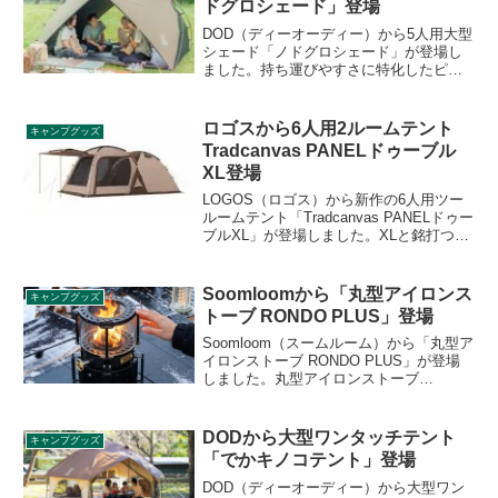
ドグロシェード」登場
DOD（ディーオーディー）から5人用大型
シェード「ノドグロシェード」が登場し
ました。持ち運びやすさに特化したピク
ニックやデイキャンプ用のシェードテン
トであるサカナシェードの大型版で、5人
で使ってもゆったり過ごせるフロア面積
ロゴスから6人用2ルームテント
キャンプグッズ
を確保しています。詳細をレビューしま
Tradcanvas PANELドゥーブル
す。
XL登場
LOGOS（ロゴス）から新作の6人用ツー
ルームテント「Tradcanvas PANELドゥー
ブルXL」が登場しました。XLと銘打つ通
り、大型で最大6名で使えるテントです。
PANEL SYSTEM搭載で、拡張するキャノ
ピーにデビルブロックルーム（別売り）
Soomloomから「丸型アイロンス
キャンプグッズ
を取り付ければ、２ルーム＋１が実現し
トーブ RONDO PLUS」登場
ます。詳細をレビューします。
Soomloom（スームルーム）から「丸型ア
イロンストーブ RONDO PLUS」が登場
しました。丸型アイロンストーブ
RONDOのアップグレード製品で、新たに
丸型芯構造を採用し、360°どこからでも
炎を楽しめます。60mlの大容量タンクを
DODから大型ワンタッチテント
キャンプグッズ
備えているので、長時間の燃焼でも頻繁
「でかキノコテント」登場
な給油は不要です。詳細をレビューしま
す。
DOD（ディーオーディー）から大型ワン