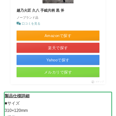
越乃火匠 久八 手鉞共柄 黒 斧
ノーブランド品
口コミを見る
Amazonで探す
楽天で探す
Yahooで探す
メルカリで探す
ポチップ
製品仕様詳細
■サイズ
310×120mm