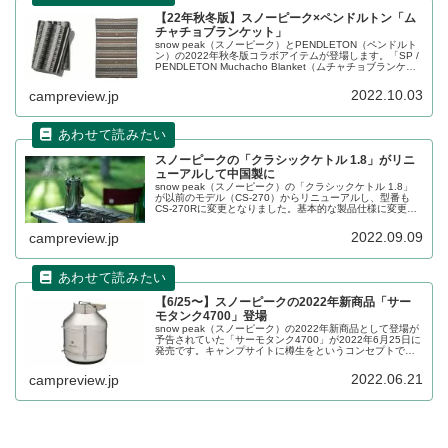
【22年秋冬版】スノーピーク×ペンドルトン「ム
チャチョブランケット」
snow peak（スノーピーク）とPENDLETON（ペンドルト
ン）の2022年秋冬版コラボアイテムが登場します。「SP /
PENDLETON Muchacho Blanket（ムチャチョブランケッ
ト）」がTHUNDER BASKET OXFORD（サンダーバスケ
ットオックスフォード）柄で登場です。詳細をレビューし
2022.10.03
campreview.jp
ます。
スノーピークの「クラシックケトル 1.8」がリニ
ューアルして中国製に
snow peak（スノーピーク）の「クラシックケトル 1.8」
が以前のモデル（CS-270）からリニューアルし、型番も
CS-270Rに変更となりました。基本的な製品仕様に変更は
ありませんが、生産国が中国に変更となっています。詳細
をレビューします。
2022.09.09
campreview.jp
【6/25〜】スノーピークの2022年新商品「サー
モタンク4700」登場
snow peak（スノーピーク）の2022年新商品として登場が
予告されていた「サーモタンク4700」が2022年6月25日に
発売です。キャンプサイトに樽生をというコンセプトで開
発された4.7Lの大型タンクです。詳細をレビューします。
2022.06.21
campreview.jp