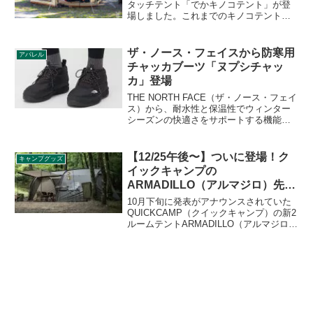
タッチテント「でかキノコテント」が登
場しました。これまでのキノコテントシ
リーズ同様ワンタッチ構造を採用してお
り、サイズW420×D420×H220cmと大人6
人が横になれる大型サイズのテントで
ザ・ノース・フェイスから防寒用
アパレル
す。詳細をレビューします。
チャッカブーツ「ヌプシチャッ
カ」登場
THE NORTH FACE（ザ・ノース・フェイ
ス）から、耐水性と保温性でウィンター
シーズンの快適さをサポートする機能的
な防寒用チャッカブーツ「ヌプシチャッ
カ」が登場しました。カラーは3色展開で
す。詳細をレビューします。
【12/25午後〜】ついに登場！ク
キャンプグッズ
イックキャンプの
ARMADILLO（アルマジロ）先行
予約開始
10月下旬に発表がアナウンスされていた
QUICKCAMP（クイックキャンプ）の新2
ルームテントARMADILLO（アルマジロ）
ですが、当初11月に予約開始の予定だっ
たものが延期されていました。それが今
回12月25日の午後から予約開始されるこ
とになりました。詳細をレビューしま
す。