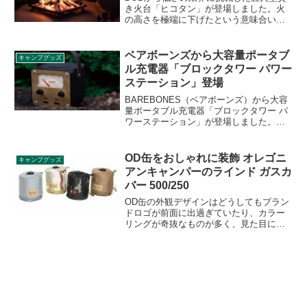
き火台「ヒコタン」が登場しました。火
の高さを極端に下げたという意味合いの
製品名の通り、非常に低い位置で直火の
ように焚き火を楽しめるスチール製の焚
き火台です。詳細をレビューします。
ベアボーンズから大容量ポータブ
キャンプグッズ
ル充電器「ブロックタワー パワー
ステーション」登場
BAREBONES（ベアボーンズ）から大容
量ポータブル充電器「ブロックタワー パ
ワーステーション」が登場しました。先
行して販売されているブロックタワーラ
ンタン、スピーカーに続くシリーズで、
113.88Whの容量のポータブル充電器で
OD缶をおしゃれに装飾 オレゴニ
キャンプグッズ
す。詳細をレビューします。
アンキャンパーのラインド ガスカ
バー 500/250
OD缶の外観デザインはどうしてもブラン
ドロゴが前面に出過ぎていたり、カラー
リングが奇抜なものが多く、見た目にこ
だわる方はなんとかしたいとお思いの方
も多いはず。オレゴニアンキャンパーか
らそんな悩みを解決できるラインド ガス
カバー 500/250が登場しました。詳細を
レビューします。