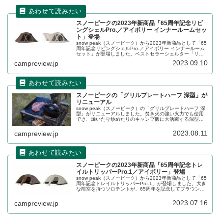
スノーピークの2023年新商品「65周年記念リビ
ングシェルPro.／アイボリー インナールームセッ
ト」登場
snow peak（スノーピーク）から2023年新商品として「65
周年記念リビングシェルPro.／アイボリー インナールーム
セット」が登場しました。ベストセラーシェルター「リビ
ングシェル」が特別仕様のセットとなって、数量限定発売
2023.09.10
campreview.jp
です。詳細をレビューします。
スノーピークの「グリルプレートハーフ 深型」が
リニューアル
snow peak（スノーピーク）の「グリルプレートハーフ 深
型」がリニューアルしました。焚き火の強い火力でも使用
でき、焼いたり炒めたりのキャンプ飯に大活躍する深型の
プレートです。詳細をレビューします。
2023.08.11
campreview.jp
スノーピークの2023年新商品「65周年記念トレ
イルトリッパーPro.1／アイボリー」登場
snow peak（スノーピーク）から2023年新商品として「65
周年記念トレイルトリッパーPro.1」が登場しました。大き
な前室を持つソロテントが、65周年を記念してブラウンと
アイボリーの2色で限定復活です。詳細をレビューします。
2023.07.16
campreview.jp