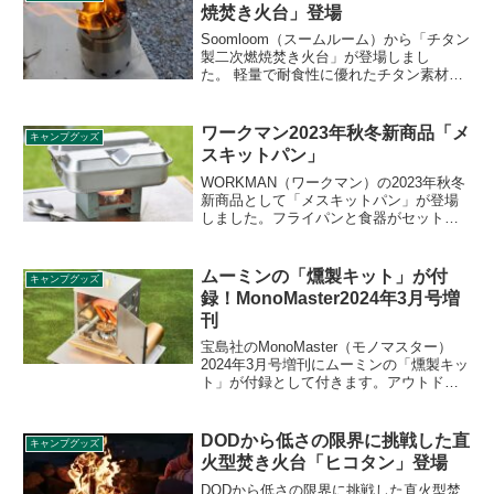
焼焚き火台」登場
Soomloom（スームルーム）から「チタン
製二次燃焼焚き火台」が登場しまし
た。 軽量で耐食性に優れたチタン素材を
採用した筒状の二次燃焼焚き火台で、取
り外し可能な五徳が付いており、上にク
ッカー、スキレット、ケトルをのせ、焚
ワークマン2023年秋冬新商品「メ
キャンプグッズ
き火調理も対応できます。詳細をレビュ
スキットパン」
ーします。
WORKMAN（ワークマン）の2023年秋冬
新商品として「メスキットパン」が登場
しました。フライパンと食器がセットに
なった調理器具で、フライパンや鍋とし
て使うことができ、炊飯も可能で調理後
はそのまま食器になる万能アイテムで
ムーミンの「燻製キット」が付
キャンプグッズ
す。詳細をレビューします。
録！MonoMaster2024年3月号増
刊
宝島社のMonoMaster（モノマスター）
2024年3月号増刊にムーミンの「燻製キッ
ト」が付録として付きます。アウトドア
で使える折りたたみ式の燻製キットで、
燻製器本体の他、スモークチップも付属
しているので、買ってすぐに燻製を始め
DODから低さの限界に挑戦した直
キャンプグッズ
ることができます。詳細をレビューしま
火型焚き火台「ヒコタン」登場
す。
DODから低さの限界に挑戦した直火型焚