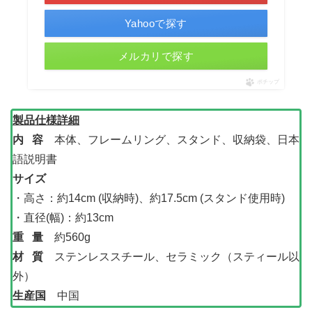
Yahooで探す
メルカリで探す
ポチップ
製品仕様詳細
内 容
本体、フレームリング、スタンド、収納袋、日本
語説明書
サイズ
・高さ：約14cm (収納時)、約17.5cm (スタンド使用時)
・直径(幅)：約13cm
重 量
約560g
材 質
ステンレススチール、セラミック（スティール以
外）
生産国
中国