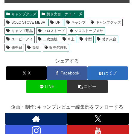
キャンプグッズ
焚き火台・ナイフ・斧
SOLO STOVE MESA
UPI
キャンプ
キャンプグッズ
キャンプ用品
ソロストーブ
ソロストーブメサ
ユービーアイ
二次燃焼
卓上
小型
焚き火台
発売日
筒型
販売代理店
シェアする
X
Facebook
はてブ
LINE
コピー
企画・制作: キャンプレビュー編集部をフォローする