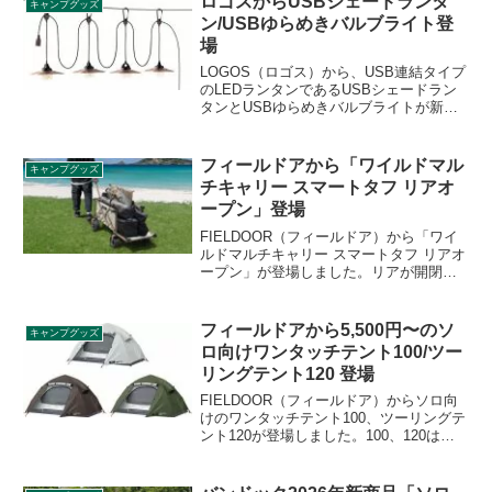
ロゴスからUSBシェードランタ
キャンプグッズ
展開です。詳細をレビューします。
ン/USBゆらめきバルブライト登
場
LOGOS（ロゴス）から、USB連結タイプ
のLEDランタンであるUSBシェードラン
タンとUSBゆらめきバルブライトが新た
に登場しました。前者は4連タイプとシン
グルタイプ、後者は3連タイプとシングル
タイプがあります。詳細をレビューしま
フィールドアから「ワイルドマル
キャンプグッズ
す。
チキャリー スマートタフ リアオ
ープン」登場
FIELDOOR（フィールドア）から「ワイ
ルドマルチキャリー スマートタフ リアオ
ープン」が登場しました。リアが開閉式
の構造になっているキャリーワゴンで、
長い荷物も運べます。スライド式フック
で簡単にロックでき、荷物をカゴから高
フィールドアから5,500円〜のソ
キャンプグッズ
く持ち上げずに、スムーズに出し入れで
ロ向けワンタッチテント100/ツー
きます。詳細をレビューします。
リングテント120 登場
FIELDOOR（フィールドア）からソロ向
けのワンタッチテント100、ツーリングテ
ント120が登場しました。100、120はテ
ントの横幅のcmで、ソロ向けの割にはゆ
ったりしたサイズ感であることがわかり
ます。両商品の詳細をレビューします。