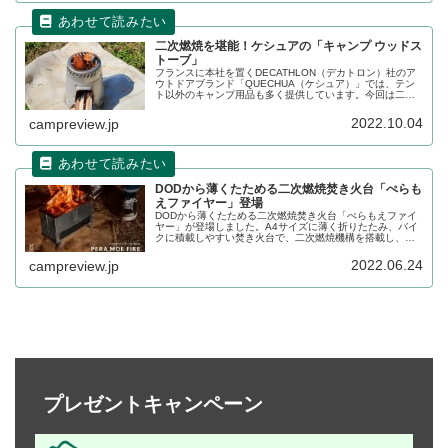
二次燃焼を堪能！ケシュアの「キャンプ ウッドス
トーブ」
フランスに本社を置くDECATHLON（デカトロン）社のア
ウトドアブランド「QUECHUA（ケシュア）」では、テン
ト以外のキャンプ用品も多く提供しています。今回は二次
燃焼ウッドストーブ「キャンプ ウッドストーブ」の詳細を
レビューします。
2022.10.04
campreview.jp
DODから薄くたためる二次燃焼焚き火台「ぺらも
えファイヤー」登場
DODから薄くたためる二次燃焼焚き火台「ぺらもえファイ
ヤー」が登場しました。A4サイズに薄く折りたたみ、バイ
クに積載しやすい焚き火台で、二次燃焼機構を搭載し、拾
った小枝でも煙が少なく快適な焚き火が楽しめます。詳細
をレビューします。
2022.06.24
campreview.jp
プレゼントキャンペーン