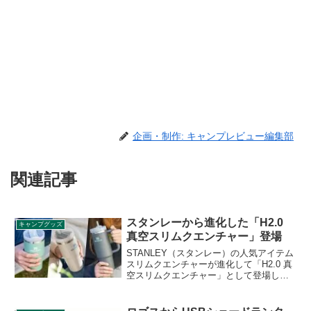
企画・制作: キャンプレビュー編集部
関連記事
スタンレーから進化した「H2.0
キャンプグッズ
真空スリムクエンチャー」登場
STANLEY（スタンレー）の人気アイテム
スリムクエンチャーが進化して「H2.0 真
空スリムクエンチャー」として登場しま
した。0.88L、0.6L、414MLの3サイズ展
開で、カラーはチャコール、ユーカリグ
リーン、ローズクォーツ、クリームの4色