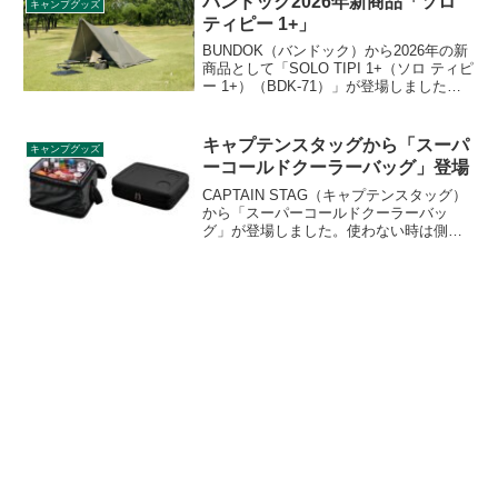
バンドック2026年新商品「ソロ
キャンプグッズ
ティピー 1+」
BUNDOK（バンドック）から2026年の新
商品として「SOLO TIPI 1+（ソロ ティピ
ー 1+）（BDK-71）」が登場しました。
終売となったソロティピー1 TCの後継モ
デルで、フロントウォール一体型となっ
たためオプション品なしでも多彩な張り
キャプテンスタッグから「スーパ
キャンプグッズ
方が可能になりました。詳細をレビュー
ーコールドクーラーバッグ」登場
します。
CAPTAIN STAG（キャプテンスタッグ）
から「スーパーコールドクーラーバッ
グ」が登場しました。使わない時は側面
をつぶしてコンパクトに折りたためるソ
フトクーラーで、天板は厚めに作られて
いるため簡易テーブルとしても使えま
す。詳細をレビューします。