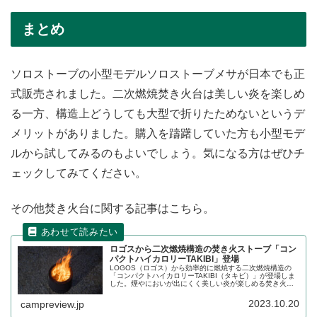
まとめ
ソロストーブの小型モデルソロストーブメサが日本でも正
式販売されました。二次燃焼焚き火台は美しい炎を楽しめ
る一方、構造上どうしても大型で折りたためないというデ
メリットがありました。購入を躊躇していた方も小型モデ
ルから試してみるのもよいでしょう。気になる方はぜひチ
ェックしてみてください。
その他焚き火台に関する記事はこちら。
ロゴスから二次燃焼構造の焚き火ストーブ「コン
パクトハイカロリーTAKIBI」登場
LOGOS（ロゴス）から効率的に燃焼する二次燃焼構造の
「コンパクトハイカロリーTAKIBI（タキビ）」が登場しま
した。煙やにおいが出にくく美しい炎が楽しめる焚き火ス
トーブで、調理器具を使い分ければ多彩なキャンプ料理も
楽しめます。詳細をレビューします。
2023.10.20
campreview.jp