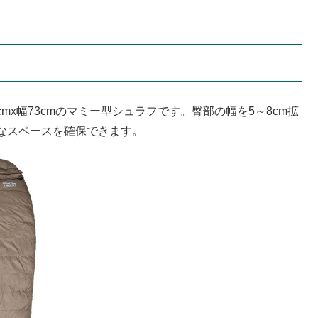
。
95cmx幅73cmのマミー型シュラフです。臀部の幅を5～8cm拡
なスペースを確保できます。