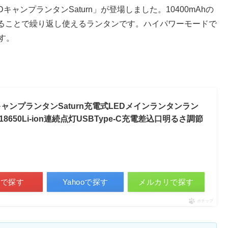
キャンプランタンSaturn」が登場しました。10400mAhの
ることで繰り返し使えるランタンです。ハイパワーモードで
す。
DキャンプランタンSaturn充電式LEDメインランタンラン
50Li-ion連続点灯USBType-C充電差込口明るさ調節
天で探す
Yahooで探す
メルカリで探す
ポチップ