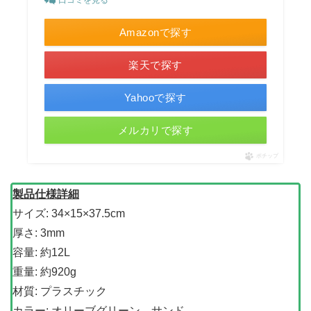
Amazonで探す
楽天で探す
Yahooで探す
メルカリで探す
ポチップ
製品仕様詳細
サイズ: 34×15×37.5cm
厚さ: 3mm
容量: 約12L
重量: 約920g
材質: プラスチック
カラー: オリーブグリーン、サンド