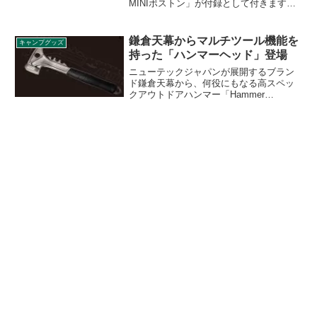
MINIボストン」が付録として付きます。
はっ水加工が施された丈夫なリップスト
ップ生地を採用しているコンパクトな
MINIボストンバッグです。詳細をレビュ
鎌倉天幕からマルチツール機能を
キャンプグッズ
ーします。
持った「ハンマーヘッド」登場
ニューテックジャパンが展開するブラン
ド鎌倉天幕から、何役にもなる高スペッ
クアウトドアハンマー「Hammer
Head（ハンマーヘッド）」が登場しまし
た。テントやタープの設営時にはもちろ
ん、アウトドアシーンで必要なものを検
証しながらつくられたハンマーです。詳
細をレビューします。