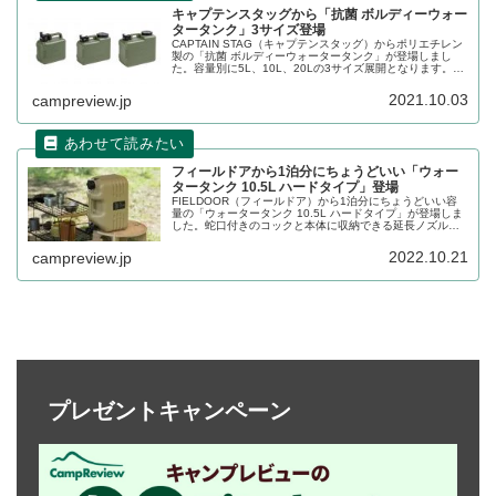
キャプテンスタッグから「抗菌 ボルディーウォー
タータンク」3サイズ登場
CAPTAIN STAG（キャプテンスタッグ）からポリエチレン
製の「抗菌 ボルディーウォータータンク」が登場しまし
た。容量別に5L、10L、20Lの3サイズ展開となります。中
まで洗えるよう開口部が大きくなっています。詳細をレビ
ューします。
2021.10.03
campreview.jp
フィールドアから1泊分にちょうどいい「ウォー
タータンク 10.5L ハードタイプ」登場
FIELDOOR（フィールドア）から1泊分にちょうどいい容
量の「ウォータータンク 10.5L ハードタイプ」が登場しま
した。蛇口付きのコックと本体に収納できる延長ノズルも
付属し、使いやすさを向上する工夫も施されています。詳
細をレビューします。
2022.10.21
campreview.jp
プレゼントキャンペーン