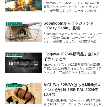
Coleman（コールマン）から2022年の新
商品「リチャージャブル マルチ ランタ
ン」が登場しました。コールマンのガソ
リンランタンの形状をモチーフにした
LEDランタンで、最大光量は800ルーメン
です。詳細をレビューします。
Soomloomからロッジテント
キャンプグッズ
「Cozy Cabin」登場
Soomloom（スームルーム）からロッジテ
ント「Cozy Cabin（コージーキャビ
ン）」が登場しました。内部空間を広く
取れる小屋型のテントで、拡張タープに
よりリビングスペースを広く取れます。
正面、左側、天井部分に３箇所メッシュ
「ogawa 2026年新商品」全16ア
キャンプグッズ
窓も搭載しており、通気性も抜群です。
イテムまとめ
詳細をレビューします。
ogawa（オガワ）の2026年新商品が2025
年12月1日に発表されました。2026年はテ
ント、タープ及びテントオプション製品
が13アイテム、テーブルやラックなどの
ファーニチャー類が3アイテム登場しま
す。詳細をレビューします。
AIGLEの「2WAYはっ水MINIボス
キャンプグッズ
トン」が付録！BE-PAL 2024年
10月号
小学館のBE-PAL（ビーパル）2024年10月
号にAIGLE（エーグル）の「2WAYはっ水