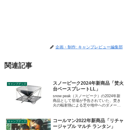
企画・制作: キャンプレビュー編集部
関連記事
スノーピーク2024年新商品「焚火
キャンプグッズ
台ベースプレートLL」
snow peak（スノーピーク）の2024年新
商品として登場が予告されていた、焚き
火の輻射熱による芝や地中へのダメージ
を軽減できる「焚火台ベースプレート
LL」が2023年11月25日に発売されまし
た。本体と地面の間にプレートを挟むこ
コールマン2022年新商品「リチャ
キャンプグッズ
とで、炭や灰を受け止めます。詳細をレ
ージャブル マルチ ランタン」
ビューします。