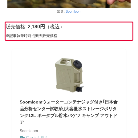
出典:
Soomloom
販売価格:
2,180
円
（税込）
※記事執筆時時点楽天販売価格
Soomloomウォーターコンテナジャグ付き｢日本食
品分析センター試験済｣大容量水ストレージポリタ
ンク12L ポータブル貯水バケツ キャンプ アウトド
ア
Soomloom
口コミを見る