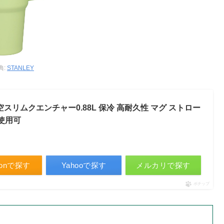
典:
STANLEY
 真空スリムクエンチャー0.88L 保冷 高耐久性 マグ ストロー
使用可
zonで探す
Yahooで探す
メルカリで探す
ポチップ