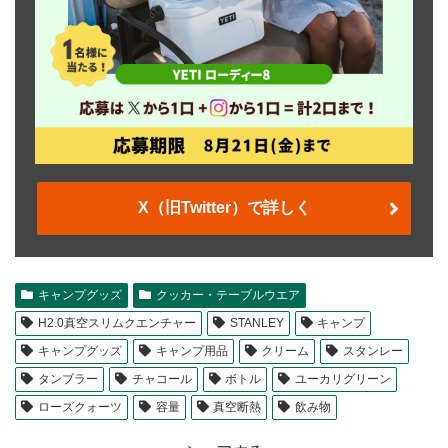
X（旧Twitter）で詳しく
キャンプグッズ
クッカー・テーブルウエア
H2.0真空スリムクエンチャー
STANLEY
キャンプ
キャンプグッズ
キャンプ用品
クリーム
スタンレー
タンブラー
チャコール
ボトル
ユーカリグリーン
ローズクォーツ
容量
真空断熱
飲み物