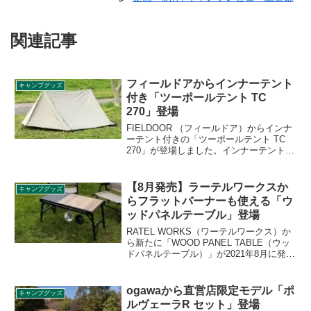
関連記事
フィールドアからインナーテント
キャンプグッズ
付き「ツーポールテント TC
270」登場
FIELDOOR （フィールドア）からインナ
ーテント付きの「ツーポールテント TC
270」が登場しました。インナーテントの
サイズは170cm×200cmと2人でも使える
広さで、簡単に設営ができるTC素材のテ
ントです。詳細をレビューします。
【8月発売】ラーテルワークスか
キャンプグッズ
らフラットバーナーも使える「ウ
ッドパネルテーブル」登場
RATEL WORKS（ワーテルワークス）か
ら新たに「WOOD PANEL TABLE（ウッ
ドパネルテーブル）」が2021年8月に発売
されます。非推奨ながらもスノーピーク
のフラットバーナーも載せられます。詳
細をレビューします。
ogawaから直営店限定モデル「ポ
キャンプグッズ
ルヴェーラR セット」登場