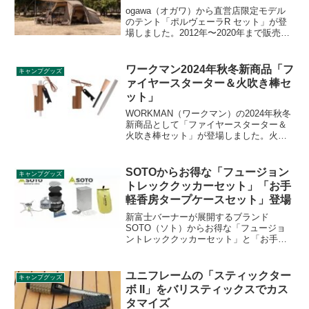
ogawa（オガワ）から直営店限定モデル
のテント「ポルヴェーラR セット」が登
場しました。2012年〜2020年まで販売さ
れていたポルヴェーラ34の復刻モデル
で、細部をアップデートし、サンドベー
ジュカラーで登場します。詳細をレビュ
ワークマン2024年秋冬新商品「フ
キャンプグッズ
ーします。
ァイヤースターター＆火吹き棒セ
ット」
WORKMAN（ワークマン）の2024年秋冬
新商品として「ファイヤースターター＆
火吹き棒セット」が登場しました。火吹
き棒は伸縮式となっており、持ち運びの
際はコンプクトに収納できます。バラバ
ラになりがちなファイヤースターターと
SOTOからお得な「フュージョン
キャンプグッズ
火吹き棒をまとめておけるケース付きの
トレッククッカーセット」「お手
セット商品です。詳細をレビューしま
軽香房タープケースセット」登場
す。
新富士バーナーが展開するブランド
SOTO（ソト）からお得な「フュージョ
ントレッククッカーセット」と「お手軽
香房タープケースセット」が登場しまし
た。各々単品で購入するよりお得な価格
設定となっています。詳細をレビューし
ユニフレームの「スティックター
キャンプグッズ
ます。
ボ II」をバリスティックスでカス
タマイズ