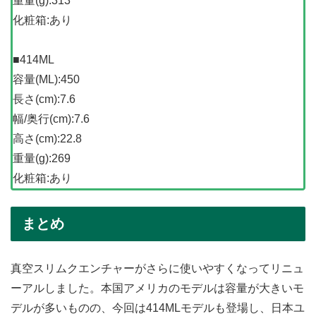
重量(g):313
化粧箱:あり
■414ML
容量(ML):450
長さ(cm):7.6
幅/奥行(cm):7.6
高さ(cm):22.8
重量(g):269
化粧箱:あり
まとめ
真空スリムクエンチャーがさらに使いやすくなってリニュ
ーアルしました。本国アメリカのモデルは容量が大きいモ
デルが多いものの、今回は414MLモデルも登場し、日本ユ