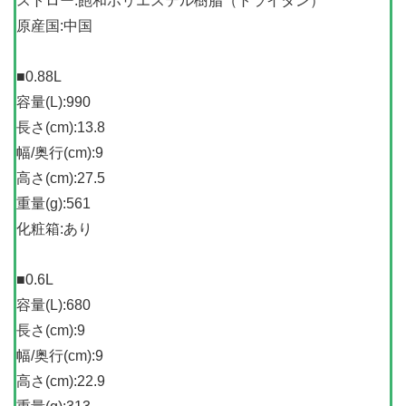
ストロー:飽和ポリエステル樹脂（トライタン）
原産国:中国
■0.88L
容量(L):990
長さ(cm):13.8
幅/奥行(cm):9
高さ(cm):27.5
重量(g):561
化粧箱:あり
■0.6L
容量(L):680
長さ(cm):9
幅/奥行(cm):9
高さ(cm):22.9