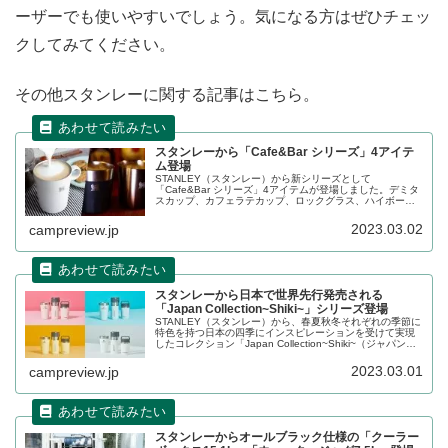
ーザーでも使いやすいでしょう。気になる方はぜひチェッ
クしてみてください。
その他スタンレーに関する記事はこちら。
スタンレーから「Cafe&Bar シリーズ」4アイテ
ム登場
STANLEY（スタンレー）から新シリーズとして
「Cafe&Bar シリーズ」4アイテムが登場しました。デミタ
スカップ、カフェラテカップ、ロックグラス、ハイボール
グラスの4品です。コーヒー類やアルコール類を飲む方には
ピッタリのシリーズです。詳細をレビューします。
2023.03.02
campreview.jp
スタンレーから日本で世界先行発売される
「Japan Collection~Shiki~」シリーズ登場
STANLEY（スタンレー）から、春夏秋冬それぞれの季節に
特色を持つ日本の四季にインスピレーションを受けて実現
したコレクション「Japan Collection~Shiki~（ジャパンコ
レクション 四季）」シリーズが登場しました。詳細をレビ
ューします。
2023.03.01
campreview.jp
スタンレーからオールブラック仕様の「クーラー