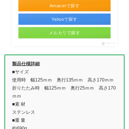
Amazonで探す
Yahooで探す
メルカリで探す
ポチップ
製品仕様詳細
■サイズ
使用時 幅125ｍｍ 奥行135ｍｍ 高さ170ｍｍ
折りたたみ時 幅125ｍｍ 奥行25ｍｍ 高さ170
ｍｍ
■素 材
ステンレス
■重 量
約690g