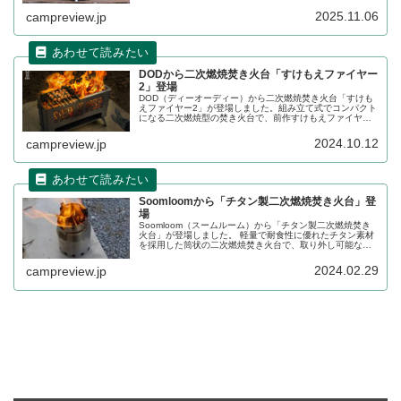
ンでの調理も可能です。詳細をレビューします。
2025.11.06
campreview.jp
DODから二次燃焼焚き火台「すけもえファイヤー
2」登場
DOD（ディーオーディー）から二次燃焼焚き火台「すけも
えファイヤー2」が登場しました。組み立て式でコンパクト
になる二次燃焼型の焚き火台で、前作すけもえファイヤー
と比べ、補強板の仕様変更でゆがみに強くなり、手順の変
更で組み立てやすくリニューアルされました。詳細をレビ
2024.10.12
campreview.jp
ューします。
Soomloomから「チタン製二次燃焼焚き火台」登
場
Soomloom（スームルーム）から「チタン製二次燃焼焚き
火台」が登場しました。 軽量で耐食性に優れたチタン素材
を採用した筒状の二次燃焼焚き火台で、取り外し可能な五
徳が付いており、上にクッカー、スキレット、ケトルをの
せ、焚き火調理も対応できます。詳細をレビューします。
2024.02.29
campreview.jp