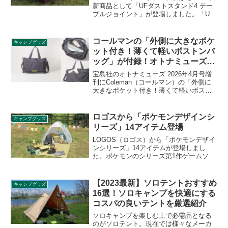
新商品として「UFダストスタンド4 テー
ブルジョイント」が登場しました。「UF
ダストスタンド4」の上部をテーブルとし
て利用できるようにする、カスタマイズ
アイテムです。詳細をレビューします。
コールマンの「外側に大きなポケ
キャンプグッズ
ット付き！薄くて軽いボストンバ
ッグ」が付録！オトナミューズ
2026年4月号増刊
宝島社のオトナミューズ 2026年4月号増
刊にColeman（コールマン）の「外側に
大きなポケット付き！薄くて軽いボスト
ンバッグ」が付録として付きます。着替
えやタオルなど荷物がかさばるジムやサ
ウナ、さらには小旅行にも活躍してくれ
ロゴスから「ポケモンデザインシ
キャンプグッズ
そうなビッグサイズのボストンバッグで
リーズ」14アイテム登場
す。詳細をレビューします。
LOGOS（ロゴス）から「ポケモンデザイ
ンシリーズ」14アイテムが登場しまし
た。ポケモンのシリーズ第1作ゲームソフ
ト「ポケットモンスター赤・緑」の発売
30周年を記念して、ポケモンデザインの
ロゴスアイテムが販売されます。詳細を
【2023最新】ソロテントおすすめ
キャンプグッズ
レビューします。
16選！ソロキャンプを快適にする
コスパの良いテントを厳選紹介
ソロキャンプを楽しむ上で必需品となる
のがソロテント。現在では様々なメーカ