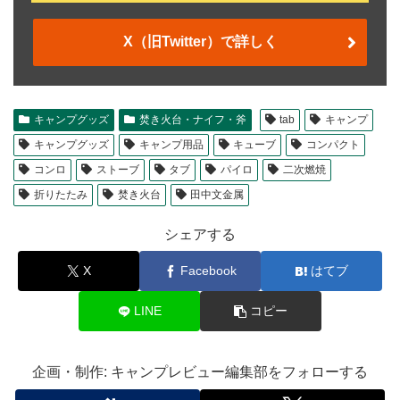
X（旧Twitter）で詳しく
キャンプグッズ
焚き火台・ナイフ・斧
tab
キャンプ
キャンプグッズ
キャンプ用品
キューブ
コンパクト
コンロ
ストーブ
タブ
パイロ
二次燃焼
折りたたみ
焚き火台
田中文金属
シェアする
X
Facebook
はてブ
LINE
コピー
企画・制作: キャンプレビュー編集部をフォローする