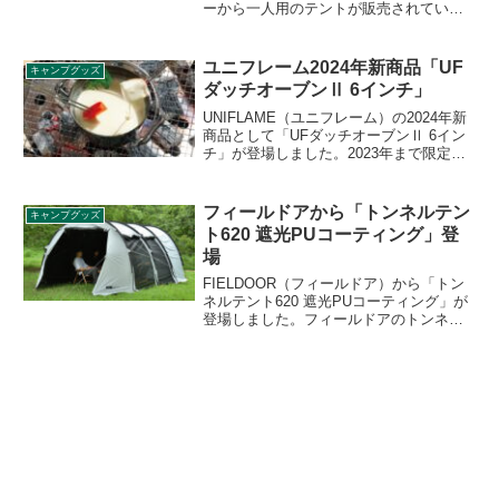
ーから一人用のテントが販売されていま
すが、種類やタイプが豊富でどのように
選べばいいか迷ってしまいます。今回の
記事では、ソロテントの選び方のコツと
ユニフレーム2024年新商品「UF
キャンプグッズ
管理人おすすめのソロテントについて紹
ダッチオーブンⅡ 6インチ」
介していきます。
UNIFLAME（ユニフレーム）の2024年新
商品として「UFダッチオーブンⅡ 6イン
チ」が登場しました。2023年まで限定販
売されていた製品で、2024年から通常ラ
インナップに追加されます。サブ用のダ
ッチオーブンとしても、ソロ用としても
フィールドアから「トンネルテン
キャンプグッズ
使いやすい6インチサイズです。詳細をレ
ト620 遮光PUコーティング」登
ビューします。
場
FIELDOOR（フィールドア）から「トン
ネルテント620 遮光PUコーティング」が
登場しました。フィールドアのトンネル
型2ルームテントであるトンネルテント
620に、遮光PUコーティングを施した夏
場でも使いやすい新バージョンが登場で
す。詳細をレビューします。