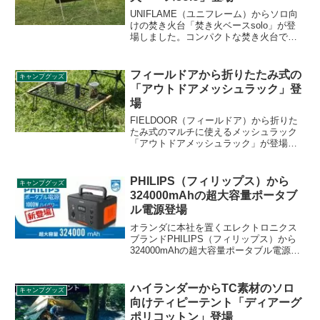
UNIFLAME（ユニフレーム）からソロ向
けの焚き火台「焚き火ベースsolo」が登
場しました。コンパクトな焚き火台では
ありますが、薪を切らずにそのまま使う
ことができるサイズになっており、工夫
がされています。詳細をレビューしま
フィールドアから折りたたみ式の
キャンプグッズ
す。
「アウトドアメッシュラック」登
場
FIELDOOR（フィールドア）から折りた
たみ式のマルチに使えるメッシュラック
「アウトドアメッシュラック」が登場し
ました。別売りでオプションの専用天板
も用意されており、荷物置きとしてだけ
でなく、調理台やテーブルとしても使え
PHILIPS（フィリップス）から
キャンプグッズ
ます。詳細をレビューします。
324000mAhの超大容量ポータブ
ル電源登場
オランダに本社を置くエレクトロニクス
ブランドPHILIPS（フィリップス）から
324000mAhの超大容量ポータブル電源
「DLP-8092C」が登場しました。クラウ
ドファンディングサイトMakuake（マク
アケ）から応援購入が可能です。詳細を
ハイランダーからTC素材のソロ
キャンプグッズ
レビューします。
向けティピーテント「ディアーグ
ポリコットン」登場