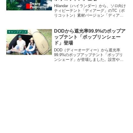
Hilandar（ハイランダー）から、ソロ向け
ティピーテント「ディアーグ」のTC（ポ
リコットン）素材バージョン「ディアー
グ ポリコットン」が登場しました。記事
執筆時時点では10%OFFクーポンが配布
されており、2022年8月に発送予定です。
DODから遮光率99.9%のポップア
キャンプグッズ
詳細をレビューします。
ップテント「ポップリンシェー
ド」登場
DOD（ディーオーディー）から遮光率
99.9%のポップアップテント「ポップリ
ンシェード」が登場しました。設営や撤
収が即座にできるポップアップ式のテン
トで、生地の内側には遮光率99.9%以上
のブラックコーティング加工が施されて
います。詳細をレビューします。