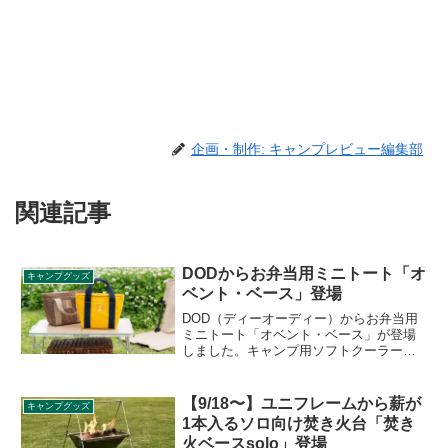
企画・制作: キャンプレビュー編集部
関連記事
DODからお弁当用ミニトート「オ
キャンプグッズ
ベント・ベース」登場
DOD（ディーオーディー）からお弁当用
ミニトート「オベント・ベース」が登場
しました。キャンプ用ソフトクーラーの
ノウハウを活かした厚断熱材を搭載した
お弁当のためのミニトートで、外気の影
響を抑え、中に入れた保冷剤の冷たさを
【9/18〜】ユニフレームから薪が
キャンプグッズ
長くキープします。詳細をレビューしま
1本入るソロ向け焚き火台「焚き
す。
火ベースsolo」登場