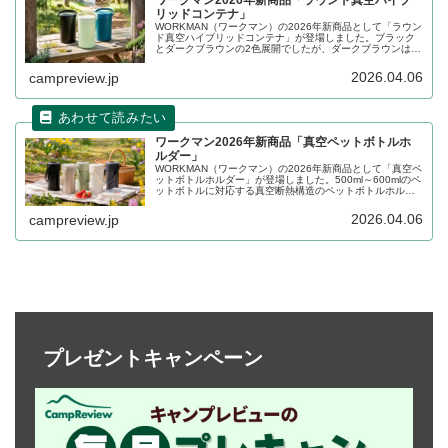
リッドコンテナ」
WORKMAN（ワークマン）の2026年新商品として「ラウン
ド真空ハイブリッドコンテナ」が登場しました。ブラック
とダークブラウンの2色展開でしたが、ダークブラウンは廃
番となり、新色としてネイビーとアースグリーンが追加さ
れました。詳細をレビューします。
2026.04.06
campreview.jp
ワークマン2026年新商品「真空ペットボトルホ
ルダー」
WORKMAN（ワークマン）の2026年新商品として「真空ペ
ットボトルホルダー」が登場しました。500ml～600mlのペ
ットボトルに対応する真空断熱構造のペットボトルホルダ
ーで、水筒を使用しにくい炭酸飲料やスポーツドリンクも
冷たいまま持ち運ぶことができます。詳細をレビューしま
2026.04.06
campreview.jp
す。
プレゼントキャンペーン