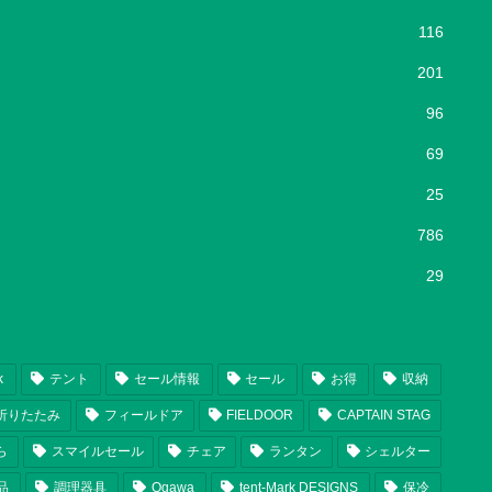
116
201
96
69
25
786
29
k
テント
セール情報
セール
お得
収納
折りたたみ
フィールドア
FIELDOOR
CAPTAIN STAG
ら
スマイルセール
チェア
ランタン
シェルター
品
調理器具
Ogawa
tent-Mark DESIGNS
保冷