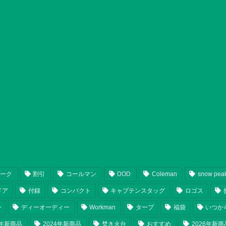
ピーク
割引
コールマン
DOD
Coleman
snow pea
ドア
付録
コンパクト
キャプテンスタッグ
ロゴス
ン
ディーオーディー
Workman
タープ
福袋
いつか
5年新商品
2024年新商品
焚き火台
おすすめ
2026年新商