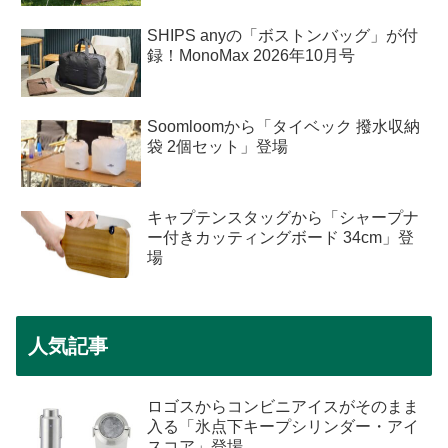
SHIPS anyの「ボストンバッグ」が付
録！MonoMax 2026年10月号
Soomloomから「タイベック 撥水収納
袋 2個セット」登場
キャプテンスタッグから「シャープナ
ー付きカッティングボード 34cm」登
場
人気記事
ロゴスからコンビニアイスがそのまま
入る「氷点下キープシリンダー・アイ
スコア」登場