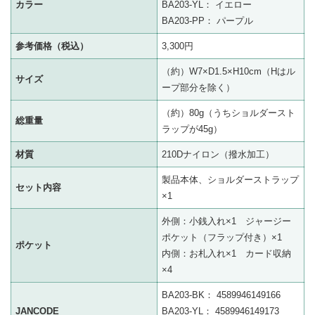
カラー
BA203-YL： イエロー
BA203-PP： パープル
参考価格（税込）
3,300円
（約）W7×D1.5×H10cm（Hはル
サイズ
ープ部分を除く）
（約）80g（うちショルダースト
総重量
ラップが45g）
材質
210Dナイロン（撥水加工）
製品本体、ショルダーストラップ
セット内容
×1
外側：小銭入れ×1 ジャージー
ポケット（フラップ付き）×1
ポケット
内側：お札入れ×1 カード収納
×4
BA203-BK： 4589946149166
JANCODE
BA203-YL： 4589946149173