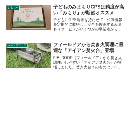
格は1万円を下回るツーリングなどにもぴ
ったりなテントです。詳細をレビューし
子どものみまもりGPSは精度が高
おもちゃ
ます。
い「みもり」が断然オススメ
子どもにGPS端末を持たせて、位置情報
を定期的に取得し、安全を確認するみま
もりサービスがいくつかの事業者から提
供されています。購入にあたり、比較検
討した内容と、実際の使用感をレビュー
します。
フィールドアから焚き火調理に最
キャンプグッズ
適な「アイアン焚火台」登場
FIELDOOR（フィールドア）から焚き火
調理がしやすい「アイアン焚火台」が登
場しました。焚き火台そのものはアイア
ン素材で耐荷重15kgを実現している一方
で、火床は耐熱網にすることでコンパク
ト、軽量さを実現しています。詳細をレ
ビューします。