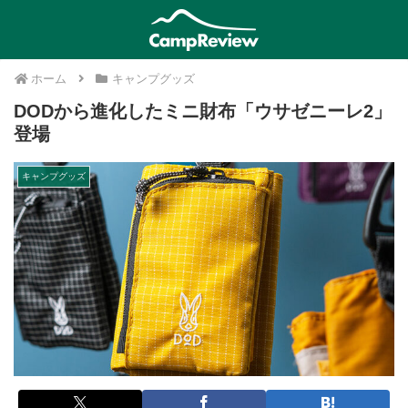
ホーム
キャンプグッズ
DODから進化したミニ財布「ウサゼニーレ2」
登場
キャンプグッズ