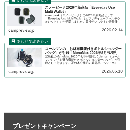
スノーピーク2026年新商品「Everyday Use
Multi Wallet」
snow peak（スノーピーク）の2026年新商品として
「Everyday Use Multi Wallet（エブリデイユースマルチウ
ォレット）」が登場しました。日常使いしやすい軽量仕様
の二つ折りウォレットで、表地には水をはじきやすい加工
を施したナイロン素材を使用し、ファスナーでスムーズに
2026.02.14
campreview.jp
開閉できます。詳細をレビューします。
コールマンの「お財布機能付きボトルショルダー
バッグ」が付録！MonoMax 2026年8月号増刊
宝島社のMonoMax 2026年8月号増刊にColeman（コール
マン）の「お財布機能付きボトルショルダーバッグ」が付
録として付きます。夏の水分補給の必需品、ペットボトル
と、さらにお財布機能まで備えた、身軽にお出かけできる
ショルダーバッグ...
2026.06.10
campreview.jp
プレゼントキャンペーン