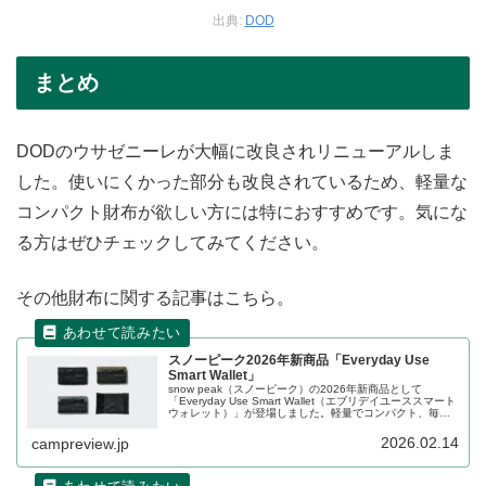
出典:
DOD
まとめ
DODのウサゼニーレが大幅に改良されリニューアルしま
した。使いにくかった部分も改良されているため、軽量な
コンパクト財布が欲しい方には特におすすめです。気にな
る方はぜひチェックしてみてください。
その他財布に関する記事はこちら。
スノーピーク2026年新商品「Everyday Use
Smart Wallet」
snow peak（スノーピーク）の2026年新商品として
「Everyday Use Smart Wallet（エブリデイユーススマート
ウォレット）」が登場しました。軽量でコンパクト、毎日
の生活に気軽に使える三つ折りウォレットで、手のひらに
収まるサイズなので、ポケットやバッグに入れても邪魔に
2026.02.14
campreview.jp
なりません。詳細をレビューします。