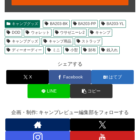
キャンプグッズ
BA203-BK
BA203-PP
BA203-YL
DOD
ウォレット
ウサゼニーレ2
キャンプ
キャンプグッズ
キャンプ用品
ストラップ
ディーオーディー
ミニ
小型
財布
銭入れ
シェアする
X
Facebook
はてブ
LINE
コピー
企画・制作: キャンプレビュー編集部をフォローする