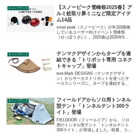
ニアンキャンパーの人気アイテム10品に
あしらっています。詳細をレビューしま
【スノーピーク雪峰祭2025春】ア
キャンプグッズ
す。
ルミ蚊取り豚ミニなど限定アイテ
ム14品
snow peak（スノーピーク）が年2回開催
しているユーザー向けイベント雪峰祭
（せっぽうさい）。2025春は2025年6月7
日、8日に開催される予定ですが、今回も
限定アイテムが14品登場します。アルミ
蚊取り豚ミニなど限定品が目白押しで
テンマクデザインからタープを連
キャンプグッズ
す。詳細をレビューします。
結できる「トリポット専用 コネク
トキャップ」登場
tent-Mark DESIGNS（テンマクデザイ
ン）からサーカストリポットを使ったサ
ーカスシリーズに、タープを連結するオ
プション製品「トリポット専用 コネクト
キャップ」が登場しました。サーカスト
リポットの頂点に取り付け、ガイロープ4
フィールドアからソロ用トンネル
キャンプグッズ
本で安定させるオプションアイテムで
型テント「トンネルテント300ラ
す。詳細をレビューします。
イト」登場
FIELDOOR（フィールドア）から、ソロ
用のトンネル型テント「トンネルテント
300ライト」が登場しました。軽量、コン
パクトなソロ用テントでありながら、価