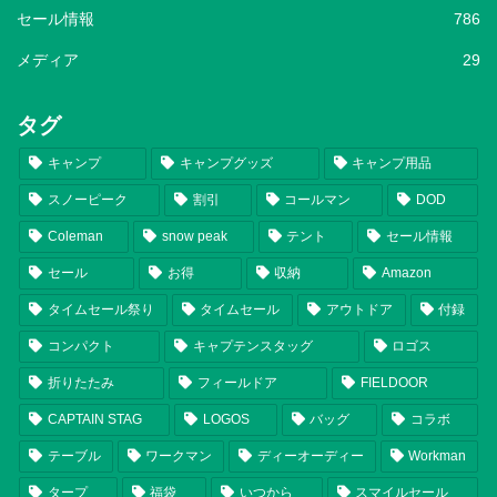
セール情報
786
メディア
29
タグ
キャンプ
キャンプグッズ
キャンプ用品
スノーピーク
割引
コールマン
DOD
Coleman
snow peak
テント
セール情報
セール
お得
収納
Amazon
タイムセール祭り
タイムセール
アウトドア
付録
コンパクト
キャプテンスタッグ
ロゴス
折りたたみ
フィールドア
FIELDOOR
CAPTAIN STAG
LOGOS
バッグ
コラボ
テーブル
ワークマン
ディーオーディー
Workman
タープ
福袋
いつから
スマイルセール