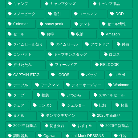
キャンプ
キャンプグッズ
キャンプ用品
スノーピーク
割引
コールマン
DOD
Coleman
snow peak
テント
セール情報
セール
お得
収納
Amazon
タイムセール祭り
タイムセール
アウトドア
付録
コンパクト
キャプテンスタッグ
ロゴス
折りたたみ
フィールドア
FIELDOOR
CAPTAIN STAG
LOGOS
バッグ
コラボ
テーブル
ワークマン
ディーオーディー
Workman
タープ
福袋
いつから
スマイルセール
チェア
ランタン
シェルター
比較
軽量
まとめ
テンマクデザイン
2025年新商品
2024年新商品
焚き火台
おすすめ
2026年新商品
調理器具
Ogawa
tent-Mark DESIGNS
保冷