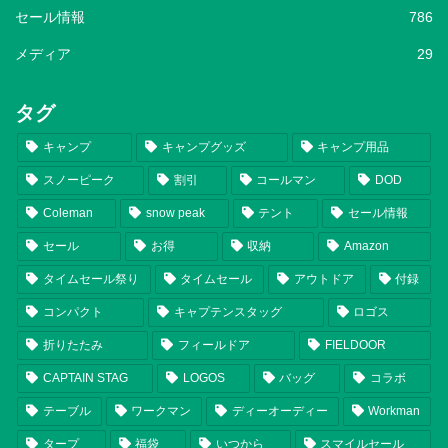
セール情報
786
メディア
29
タグ
キャンプ
キャンプグッズ
キャンプ用品
スノーピーク
割引
コールマン
DOD
Coleman
snow peak
テント
セール情報
セール
お得
収納
Amazon
タイムセール祭り
タイムセール
アウトドア
付録
コンパクト
キャプテンスタッグ
ロゴス
折りたたみ
フィールドア
FIELDOOR
CAPTAIN STAG
LOGOS
バッグ
コラボ
テーブル
ワークマン
ディーオーディー
Workman
タープ
福袋
いつから
スマイルセール