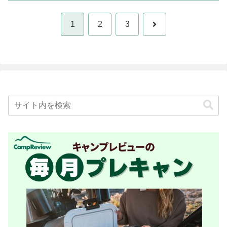
次
1
2
3
へ