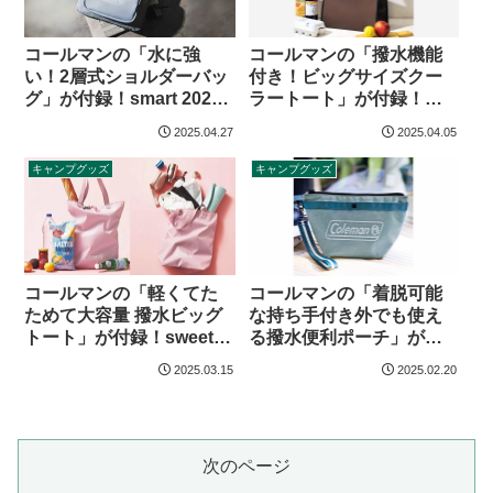
コールマンの「水に強
コールマンの「撥水機能
い！2層式ショルダーバッ
付き！ビッグサイズクー
グ」が付録！smart 2025
ラートート」が付録！
年7月号
InRed 2025年6月号
2025.04.27
2025.04.05
キャンプグッズ
キャンプグッズ
コールマンの「軽くてた
コールマンの「着脱可能
ためて大容量 撥水ビッグ
な持ち手付き外でも使え
トート」が付録！sweet
る撥水便利ポーチ」が付
2025年5月号
録！リンネル 2025年5月
2025.03.15
2025.02.20
号増刊
次のページ