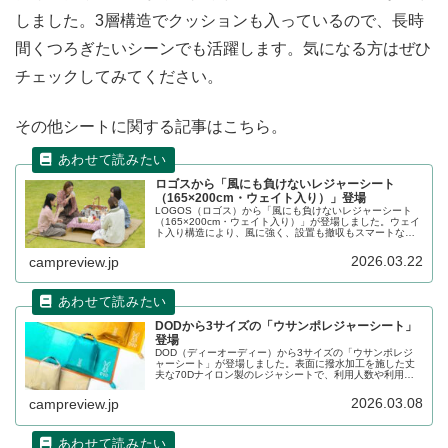
しました。3層構造でクッションも入っているので、長時
間くつろぎたいシーンでも活躍します。気になる方はぜひ
チェックしてみてください。
その他シートに関する記事はこちら。
ロゴスから「風にも負けないレジャーシート
（165×200cm・ウェイト入り）」登場
LOGOS（ロゴス）から「風にも負けないレジャーシート
（165×200cm・ウェイト入り）」が登場しました。ウェイ
ト入り構造により、風に強く、設置も撤収もスマートなレ
ジャーシートで、四隅に荷物を置く必要がなく、風でめく
れにくいのが特徴です。詳細をレビューします。
2026.03.22
campreview.jp
DODから3サイズの「ウサンポレジャーシート」
登場
DOD（ディーオーディー）から3サイズの「ウサンポレジ
ャーシート」が登場しました。表面に撥水加工を施した丈
夫な70Dナイロン製のレジャシートで、利用人数や利用シ
ーンに合わせて選べるS、M、Lの3サイズ展開です。それぞ
れ専用の収納ケースも付属します。詳細をレビューしま
2026.03.08
campreview.jp
す。