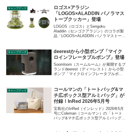
キープできる容量3.7Lのボトルで、開口
部約100mmなので大き目の氷も入りま
ロゴス×アラジン
キャンプグッズ
す。詳細をレビューします。
「LOGOS×ALADDIN パノラマス
トーブクッカー」登場
LOGOS（ロゴス）とSengoku
Aladdin（センゴクアラジン）のコラボ製
品「LOGOS×ALADDIN パノラマストーブ
クッカー」が登場します。アラジンのブ
ルーフレームヒーターの青い炎と心地よ
い暖かさはそのままに、煮る、焼く、炊
deerestから小型ポンプ「マイク
キャンプグッズ
くなどの調理性能をプラスした煮炊き暖
ロインフレータブルポンプ」登場
房用石油こんろです。詳細をレビューし
ます。
Soomloom（スームルーム）が展開するブ
ランドdeerest（ディーレスト）から小型
ポンプ「マイクロインフレータブルポン
プ」が登場しました。(約)50x50x82mmの
小型サイズで、1200mAhのリチウムイオ
ンバッテリーを搭載している充電式ポン
コールマンの「トートバッグ&マ
キャンプグッズ
プです。詳細をレビューします。
チ広ボックス型アルミバッグ」が
付録！InRed 2026年5月号
宝島社のInRed（インレッド）2026年5月
号にColeman（コールマン）の「トート
バッグ&マチ広ボックス型アルミバッグ」
が付録として付きます。トートはちょっ
としたお出かけに最適なサイズ感、アル