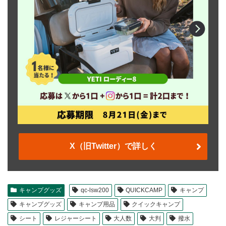
X（旧Twitter）で詳しく
キャンプグッズ
qc-lsw200
QUICKCAMP
キャンプ
キャンプグッズ
キャンプ用品
クイックキャンプ
シート
レジャーシート
大人数
大判
撥水