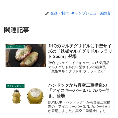
企画・制作: キャンプレビュー編集部
関連記事
JHQのマルチグリドルに中型サイ
キャンプグッズ
ズの「鉄板マルチグリドル フラッ
ト 25cm」登場
JHQ（ジェイエイチキュー）の人気商品
マルチグリドルに中型サイズの新商品
「鉄板マルチグリドル フラット 25cm」
が登場しました。これまでに登場してい
る19cm、33cmサイズに続く扱いやすい
中型サイズのマルチグリドルです。詳細
バンドックから真空二重構造の
キャンプグッズ
をレビューします。
「アイスキーパー 3.7L カバー付
き」登場
BUNDOK（バンドック）から真空二重構
造の「アイスキーパー 3.7L カバー付き」
が登場しました。真空二重構造により外
気の熱の影響を受けにくく、氷を長時間