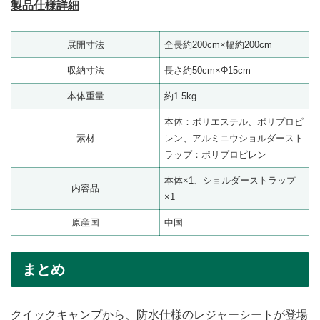
製品仕様詳細
展開寸法
全長約200cm×幅約200cm
収納寸法
長さ約50cm×Φ15cm
本体重量
約1.5kg
本体：ポリエステル、ポリプロピ
素材
レン、アルミニウショルダースト
ラップ：ポリプロピレン
本体×1、ショルダーストラップ
内容品
×1
原産国
中国
まとめ
クイックキャンプから、防水仕様のレジャーシートが登場