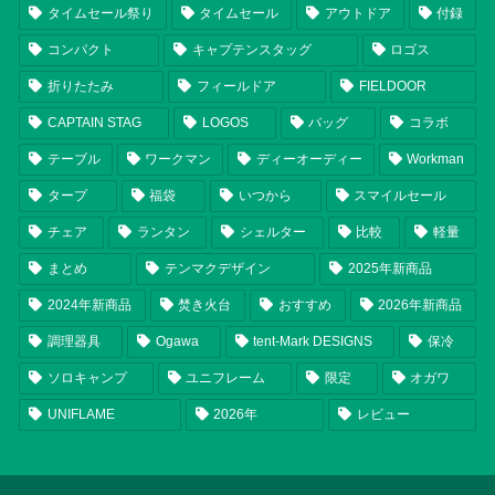
タイムセール祭り
タイムセール
アウトドア
付録
コンパクト
キャプテンスタッグ
ロゴス
折りたたみ
フィールドア
FIELDOOR
CAPTAIN STAG
LOGOS
バッグ
コラボ
テーブル
ワークマン
ディーオーディー
Workman
タープ
福袋
いつから
スマイルセール
チェア
ランタン
シェルター
比較
軽量
まとめ
テンマクデザイン
2025年新商品
2024年新商品
焚き火台
おすすめ
2026年新商品
調理器具
Ogawa
tent-Mark DESIGNS
保冷
ソロキャンプ
ユニフレーム
限定
オガワ
UNIFLAME
2026年
レビュー