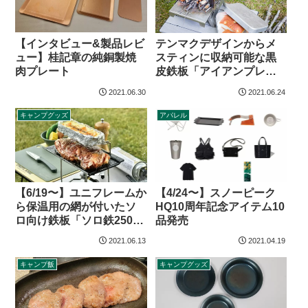
【インタビュー&製品レビ
テンマクデザインからメ
ュー】桂記章の純銅製焼
スティンに収納可能な黒
肉プレート
皮鉄板「アイアンプレー
ト」登場
2021.06.30
2021.06.24
キャンプグッズ
アパレル
【6/19〜】ユニフレームか
【4/24〜】スノーピーク
ら保温用の網が付いたソ
HQ10周年記念アイテム10
ロ向け鉄板「ソロ鉄250」
品発売
登場
2021.06.13
2021.04.19
キャンプ飯
キャンプグッズ