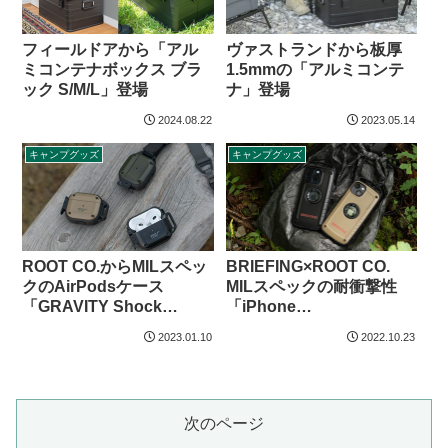
フィールドアから「アル
ヴァストランドから板厚
ミコンテナボックス ブラ
1.5mmの「アルミコンテ
ック S/M/L」登場
ナ」登場
2024.08.22
2023.05.14
キャンプグッズ
キャンプグッズ
BRIEFING×ROOT CO.
ROOT CO.からMILスペッ
MILスペックの耐衝撃性
クのAirPodsケース
「iPhone
「GRAVITY Shock
14/iPhone14Pro用ケー
Resist Case Pro. for
2023.01.10
2022.10.23
ス」登場
AirPods/AirPods Pro」登
場
次のページ