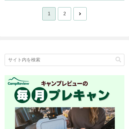
次
1
2
へ