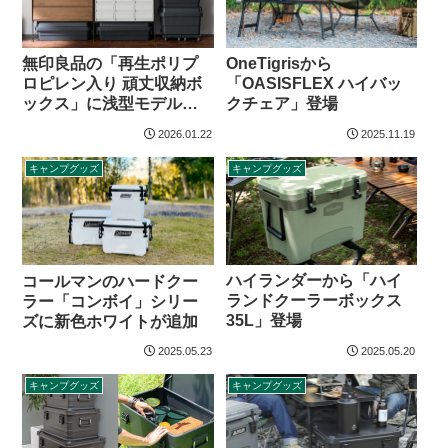
無印良品の「再生ポリプ
OneTigrisから
ロピレン入り 頑丈収納ボ
「OASISFLEX ハイバッ
ックス」に浅型モデルが
クチェア」登場
追加
2026.01.22
2025.11.19
キャンプグッズ
キャンプグッズ
ハイランダーから「ハイ
コールマンのハードクー
ランドクーラーボックス
ラー「コンボイ」シリー
35L」登場
ズに新色ホワイトが追加
2025.05.23
2025.05.20
キャンプグッズ
キャンプグッズ