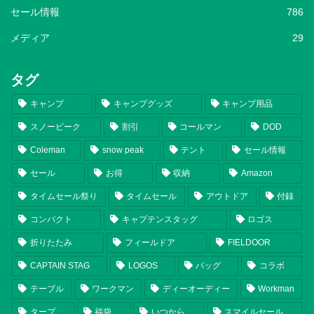
セール情報
786
メディア
29
タグ
キャンプ
キャンプグッズ
キャンプ用品
スノーピーク
割引
コールマン
DOD
Coleman
snow peak
テント
セール情報
セール
お得
収納
Amazon
タイムセール祭り
タイムセール
アウトドア
付録
コンパクト
キャプテンスタッグ
ロゴス
折りたたみ
フィールドア
FIELDOOR
CAPTAIN STAG
LOGOS
バッグ
コラボ
テーブル
ワークマン
ディーオーディー
Workman
タープ
福袋
いつから
スマイルセール