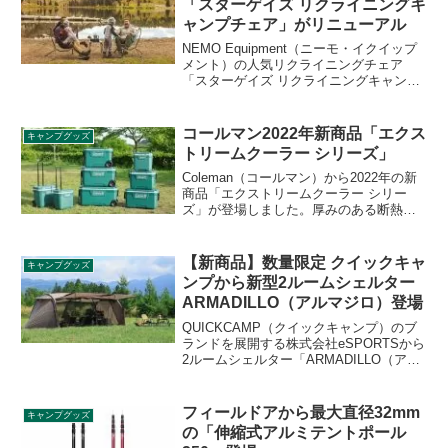
「スターゲイズ リクライニングキ
ャンプチェア」がリニューアル
NEMO Equipment（ニーモ・イクイップ
メント）の人気リクライニングチェア
「スターゲイズ リクライニングキャンプ
チェア」が2023年春夏モデルとしてリニ
ューアルしました。フレームの構造変更
により、直感的かつ短時間でセットアッ
コールマン2022年新商品「エクス
キャンプグッズ
プできるようになりました。詳細をレビ
トリームクーラー シリーズ」
ューします。
Coleman（コールマン）から2022年の新
商品「エクストリームクーラー シリー
ズ」が登場しました。厚みのある断熱材
で高い保冷力を実現し、用途や容量に合
わせて8製品の中から自分にあった製品を
選べるハードクーラーです。詳細をレビ
【新商品】数量限定 クイックキャ
キャンプグッズ
ューします。
ンプから新型2ルームシェルター
ARMADILLO（アルマジロ）登場
QUICKCAMP（クイックキャンプ）のブ
ランドを展開する株式会社eSPORTSから
2ルームシェルター「ARMADILLO（アル
マジロ）」が2021年の新作モデルとして
登場します。数量限定で2020年11月より
販売開始されるとのこと。詳細をレビュ
フィールドアから最大直径32mm
キャンプグッズ
ーします。
の「伸縮式アルミテントポール