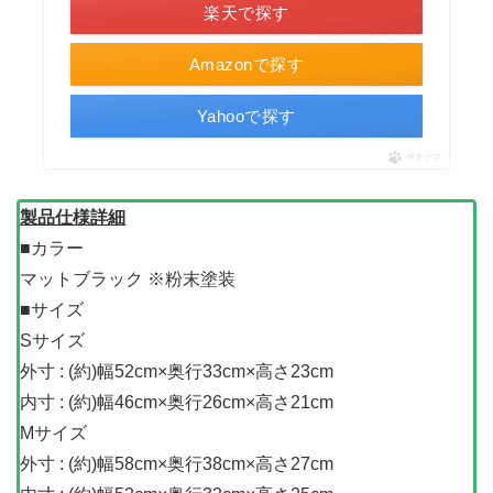
楽天で探す
Amazonで探す
Yahooで探す
ポチップ
製品仕様詳細
■カラー
マットブラック ※粉末塗装
■サイズ
Sサイズ
外寸 : (約)幅52cm×奥行33cm×高さ23cm
内寸 : (約)幅46cm×奥行26cm×高さ21cm
Mサイズ
外寸 : (約)幅58cm×奥行38cm×高さ27cm