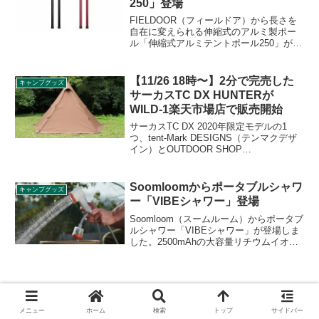
250」登場
FIELDOOR（フィールドア）から長さを
自在に変えられる伸縮式のアルミ製ポー
ル「伸縮式アルミテントポール250」が登
場しました。伸縮式なので、細かく長さ
を調整できますし、設営・撤収も楽でコ
ンパクトに収納できます。詳細をレビュ
【11/26 18時〜】2分で完売した
キャンプグッズ
ーします。
サーカスTC DX HUNTERが
WILD-1楽天市場店で販売開始
サーカスTC DX 2020年限定モデルの1
つ、tent-Mark DESIGNS（テンマクデザ
イン）とOUTDOOR SHOP
DECEMBER（アウトドアショップディッ
センバー）のコラボで実現したサーカス
TC DX HUNTER（ハンター）がWILD-1楽
Soomloomからポータブルシャワ
キャンプグッズ
天市場店で販売されます。詳細をレビュ
ー「VIBEシャワー」登場
ーします。
Soomloom（スームルーム）からポータブ
ルシャワー「VIBEシャワー」が登場しま
した。2500mAhの大容量リチウムイオン
バッテリーを内蔵しており、バケツひと
つでどこでも手軽にシャワーが使えま
す。LEDライト機能も搭載しており、2段
階で明るさを切り替えられます。詳細を
レビューします。
メニュー
ホーム
検索
トップ
サイドバー