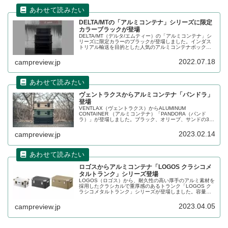
DELTA/MTの「アルミコンテナ」シリーズに限定
カラーブラックが登場
DELTA/MT（デルタ/エムティー）の「アルミコンテナ」シ
リーズに限定カラーのブラックが登場しました。インダス
トリアル輸送を目的とした人気のアルミコンテナボックス
が、マットな質感のブラックカラーでより渋さが増してい
ます。詳細をレビューします。
2022.07.18
campreview.jp
ヴェントラクスからアルミコンテナ「パンドラ」
登場
VENTLAX（ヴェントラクス）からALUMINUM
CONTAINER （アルミコンテナ）「PANDORA（パンド
ラ）」が登場しました。ブラック、オリーブ、サンドの3色
展開で、容量は25Lと46Lの2サイズ展開です。詳細をレビ
ューします。
2023.02.14
campreview.jp
ロゴスからアルミコンテナ「LOGOS クラシコメ
タルトランク」シリーズ登場
LOGOS（ロゴス）から、耐久性の⾼い厚⼿のアルミ素材を
採⽤したクラシカルで重厚感のあるトランク「LOGOS ク
ラシコメタルトランク」シリーズが登場しました。容量は
30L、45L、90Lの3サイズ展開で、用途に合わせて選べま
す。詳細をレビューします。
2023.04.05
campreview.jp