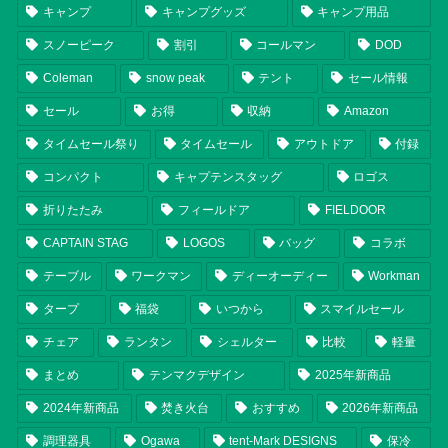
キャンプ
キャンプグッズ
キャンプ用品
スノーピーク
割引
コールマン
DOD
Coleman
snow peak
テント
セール情報
セール
お得
収納
Amazon
タイムセール祭り
タイムセール
アウトドア
付録
コンパクト
キャプテンスタッグ
ロゴス
折りたたみ
フィールドア
FIELDOOR
CAPTAIN STAG
LOGOS
バッグ
コラボ
テーブル
ワークマン
ディーオーディー
Workman
タープ
福袋
いつから
スマイルセール
チェア
ランタン
シェルター
比較
軽量
まとめ
テンマクデザイン
2025年新商品
2024年新商品
焚き火台
おすすめ
2026年新商品
調理器具
Ogawa
tent-Mark DESIGNS
保冷