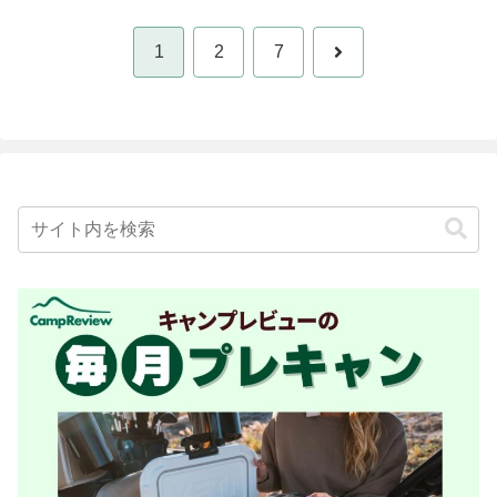
次
1
2
7
へ