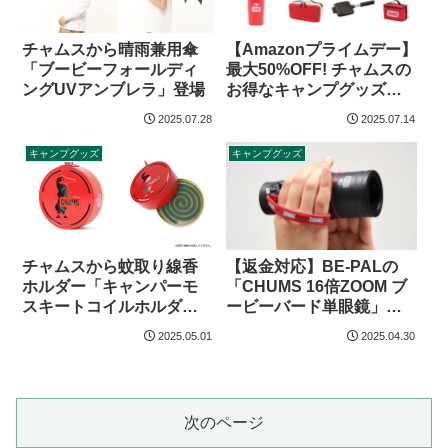
チャムスから晴雨兼用傘
【Amazonプライムデー】
「ブービーフォールディ
最大50%OFF! チャムスの
ングUVアンブレラ」登場
お得なキャンプグッズ
（2025年）
2025.07.28
2025.07.14
キャンプグッズ
キャンプグッズ
チャムスから蚊取り線香
【返金対応】BE-PALの
ホルダー「キャンパーモ
「CHUMS 16倍ZOOM ブ
スキートコイルホルダ
ービーバード単眼鏡」は
ー」登場
ズーム機能はなく倍率7.5
2025.05.01
2025.04.30
倍の誤表記
次のページ