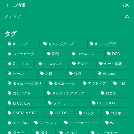
セール情報
786
メディア
29
タグ
キャンプ
キャンプグッズ
キャンプ用品
スノーピーク
割引
コールマン
DOD
Coleman
snow peak
テント
セール情報
セール
お得
収納
Amazon
タイムセール祭り
タイムセール
アウトドア
付録
コンパクト
キャプテンスタッグ
ロゴス
折りたたみ
フィールドア
FIELDOOR
CAPTAIN STAG
LOGOS
バッグ
コラボ
テーブル
ワークマン
ディーオーディー
Workman
タープ
福袋
いつから
スマイルセール