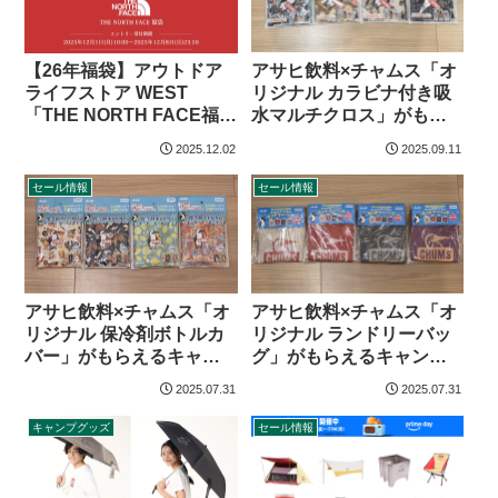
アサヒ飲料×チャムス「オ
【26年福袋】アウトドア
リジナル カラビナ付き吸
ライフストア WEST
水マルチクロス」がもら
「THE NORTH FACE福
えるキャンペーン【25年9
袋」
2025.12.02
2025.09.11
月〜】
セール情報
セール情報
アサヒ飲料×チャムス「オ
アサヒ飲料×チャムス「オ
リジナル 保冷剤ボトルカ
リジナル ランドリーバッ
バー」がもらえるキャン
グ」がもらえるキャンペ
ペーン【25年7月〜】
ーン【25年7月〜】
2025.07.31
2025.07.31
キャンプグッズ
セール情報