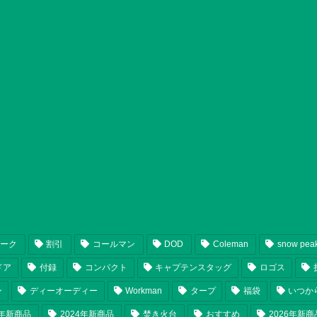
ピーク
割引
コールマン
DOD
Coleman
snow pea
ドア
付録
コンパクト
キャプテンスタッグ
ロゴス
ン
ディーオーディー
Workman
タープ
福袋
いつか
5年新商品
2024年新商品
焚き火台
おすすめ
2026年新商