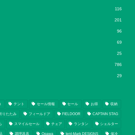
116
201
96
69
25
786
29
k
テント
セール情報
セール
お得
収納
折りたたみ
フィールドア
FIELDOOR
CAPTAIN STAG
ら
スマイルセール
チェア
ランタン
シェルター
品
調理器具
Ogawa
tent-Mark DESIGNS
保冷