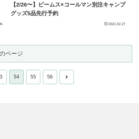
【2/26〜】ビームス×コールマン別注キャンプ
グッズ5品先行予約
06
2021.02.27
のページ
次
3
54
55
56
へ