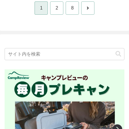
次
1
2
8
へ