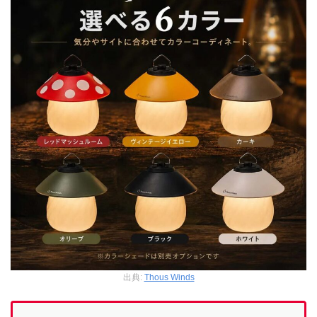
出典:
Thous Winds