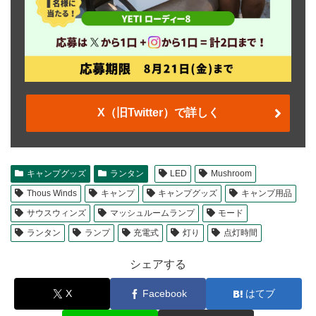
X（旧Twitter）で詳しく
キャンプグッズ
ランタン
LED
Mushroom
Thous Winds
キャンプ
キャンプグッズ
キャンプ用品
サウスウィンズ
マッシュルームランプ
モード
ランタン
ランプ
充電式
灯り
点灯時間
シェアする
X
Facebook
はてブ