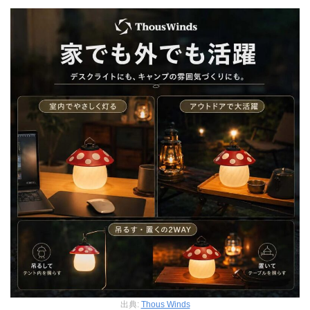
出典:
Thous Winds