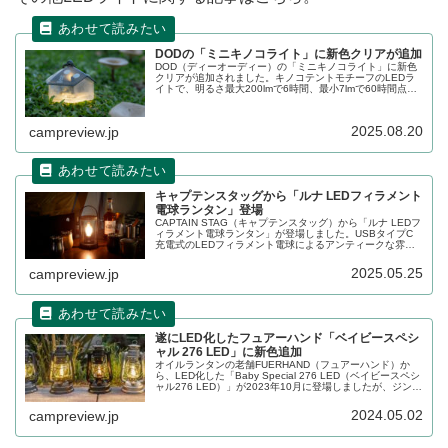
DODの「ミニキノコライト」に新色クリアが追加
DOD（ディーオーディー）の「ミニキノコライト」に新色
クリアが追加されました。キノコテントモチーフのLEDラ
イトで、明るさ最大200lmで6時間、最小7lmで60時間点灯
できます。透明樹脂を使用しているので広範囲を照らすこ
とができます。詳細をレビューします。
2025.08.20
campreview.jp
キャプテンスタッグから「ルナ LEDフィラメント
電球ランタン」登場
CAPTAIN STAG（キャプテンスタッグ）から「ルナ LEDフ
ィラメント電球ランタン」が登場しました。USBタイプC
充電式のLEDフィラメント電球によるアンティークな雰囲
気を醸し出すランタンで、持ち運びに便利なハンドルも搭
載されています。詳細をレビューします。
2025.05.25
campreview.jp
遂にLED化したフュアーハンド「ベイビースペシ
ャル 276 LED」に新色追加
オイルランタンの老舗FUERHAND（フュアーハンド）か
ら、LED化した「Baby Special 276 LED（ベイビースペシ
ャル276 LED）」が2023年10月に登場しましたが、ジンク
1色のみの展開だったものが今回新色としてブロンズ、スパ
ークリングアイロンなど7色が追加されました。詳細をレビ
2024.05.02
campreview.jp
ューします。