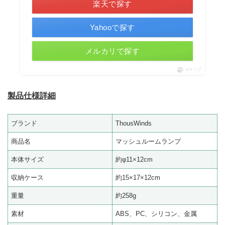
楽天で探す
Yahooで探す
メルカリで探す
ポチップ
製品仕様詳細
ブランド
ThousWinds
商品名
マッシュルームランプ
本体サイズ
約φ11×12cm
収納ケース
約15×17×12cm
重量
約258g
素材
ABS、PC、シリコン、金属