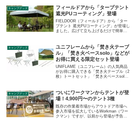
く、480cmとなっており、2ルームながら
も幅を抑えてコンパクトに使えます。詳
フィールドアから「タープテント
キャンプグッズ
細をレビューします。
遮光PUコーティング」登場
FIELDOOR（フィールドア）から「ター
プテント 遮光PUコーティング」が登場し
ました。広げて立ち上げるだけで簡単に
設営できるタープテントです。生地は遮
光率100％の完全遮光、UVカット率は
99.8％なので真夏の日よけに最適です。
ユニフレームから「焚き火テーブ
キャンプグッズ
詳細をレビューします。
ル」「焚き火ベースsolo」などが
お得に買える限定セット登場
UNIFLAME（ユニフレーム）の人気商品
がお得に購入できる「焚き火テーブル（2
枚）トートセット」「焚き火ベースsolo
エントリーセット」「REVOスクエアタ
ープ 4×4 TAN コンプリートセット」が数
量限定で登場します。いずれも単品でバ
ついにワークマンからテントが登
キャンプグッズ
ラバラに購入するよりお得です。詳細を
場！4,900円〜のテント3種
レビューします。
既存の作業着市場からアウトドア市場へ
参入市場を拡大しているWorkman（ワー
クマン）ですが、以前から登場が予告さ
れていたテントがとうとう発売されま
す。「BASICドームテント」、「ミシッ
クツーリングテントエアロガード」、
「ワイドミシックドームテント」の3種で