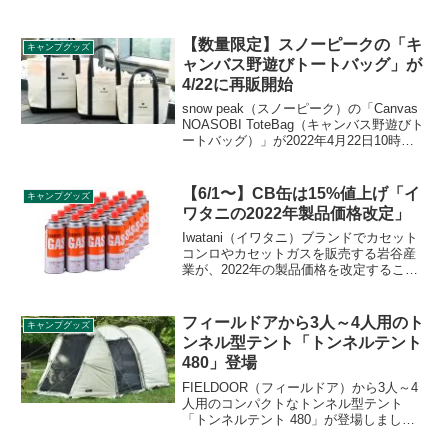
【数量限定】スノーピークの「キ
キャンプグッズ
ャンバス野遊びトートバッグ」が
4/22に再販開始
snow peak（スノーピーク）の「Canvas
NOASOBI ToteBag（キャンバス野遊びト
ートバッグ）」が2022年4月22日10時か
らオンラインストアで再販売されます。
S、M、Lの3サイズ展開となります。詳細
をレビューします。
【6/1〜】CB缶は15%値上げ「イ
キャンプグッズ
ワタニの2022年製品価格改定」
Iwatani（イワタニ）ブランドでカセット
コンロやカセットガスを販売する岩谷産
業が、2022年の製品価格を改定すること
を発表しました。値上げの理由はは原材
料並びに物流費の高騰と説明されていま
す。CB缶は15%値上げとなり、新価格は
フィールドアから3人～4人用のト
キャンプグッズ
2022年6月1日より適用されます。詳細を
ンネル型テント「トンネルテント
レビューします。
480」登場
FIELDOOR（フィールドア）から3人～4
人用のコンパクトなトンネル型テント
「トンネルテント 480」が登場しまし
た。従来のトンネルテントよりも幅が狭