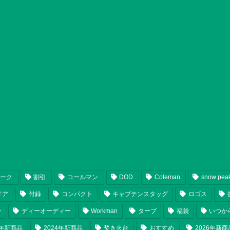
ピーク
割引
コールマン
DOD
Coleman
snow pea
ドア
付録
コンパクト
キャプテンスタッグ
ロゴス
ン
ディーオーディー
Workman
タープ
福袋
いつか
5年新商品
2024年新商品
焚き火台
おすすめ
2026年新商