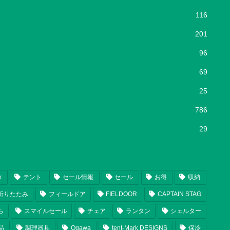
116
201
96
69
25
786
29
k
テント
セール情報
セール
お得
収納
折りたたみ
フィールドア
FIELDOOR
CAPTAIN STAG
ら
スマイルセール
チェア
ランタン
シェルター
品
調理器具
Ogawa
tent-Mark DESIGNS
保冷