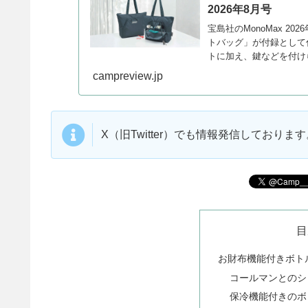
2026年8月号
宝島社のMonoMax 2
トバッグ」が付録として
トに加え、鍵などを付け
細をレビューします。
campreview.jp
X（旧Twitter）でも情報発信しており
目
お財布機能付きボト
コールマンとのシ
保冷機能付きのボ