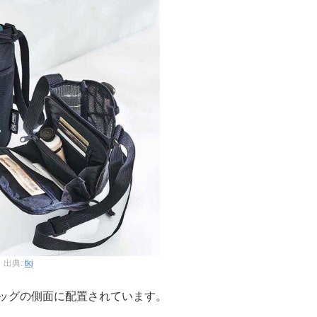
出典:
tkj
バッグの側面に配置されています。