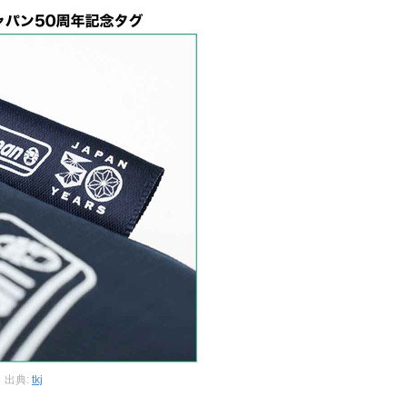
出典:
tkj