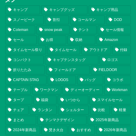
キャンプ
キャンプグッズ
キャンプ用品
スノーピーク
割引
コールマン
DOD
Coleman
snow peak
テント
セール情報
セール
お得
収納
Amazon
タイムセール祭り
タイムセール
アウトドア
付録
コンパクト
キャプテンスタッグ
ロゴス
折りたたみ
フィールドア
FIELDOOR
CAPTAIN STAG
LOGOS
バッグ
コラボ
テーブル
ワークマン
ディーオーディー
Workman
タープ
福袋
いつから
スマイルセール
チェア
ランタン
シェルター
比較
軽量
まとめ
テンマクデザイン
2025年新商品
2024年新商品
焚き火台
おすすめ
2026年新商品