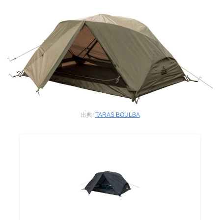
出典:
TARAS BOULBA