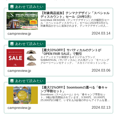
【対象商品追加】テンマクデザイン「スペシャル
ディスカウント」セール（24年3月）
temt-Mark DESIGNS（テンマクデザイン）の大幅割引セー
ル「スペシャルディスカウント」セールに2024年3月から
対象商品がさらに追加されます。テンマクデザインの人気
テントが50%以上割り引かれており、大変お得なセールで
す。詳細をレビューします。
2024.03.14
campreview.jp
【最大33%OFF!】サバティカルのテントが
「OPEN FAIR SALE」で割引
エイアンドエフが展開するオリジナルブランド
SABBATICAL（サバティカル）の人気テント「モーニング
グローリーシンセティック」「スカイパイロットシンセテ
ィック」「ギリア」などがA&F公式オンラインストア上で
割り引かれています。詳細をレビューします。
2024.03.06
campreview.jp
【最大72%OFF!】Soomloomの選べる「春キャ
ンプ早割セット」
Soomloom（スームルーム）から「春キャンプ早割セッ
ト」3種が販売開始されています。3,500円、10,000円、
25,000円の3種で、いずれも3会場の中からアイテムを選ぶ
ことができるセット割引となっており、最大72%もお得に
なります。詳細をレビューします。
2024.02.13
campreview.jp