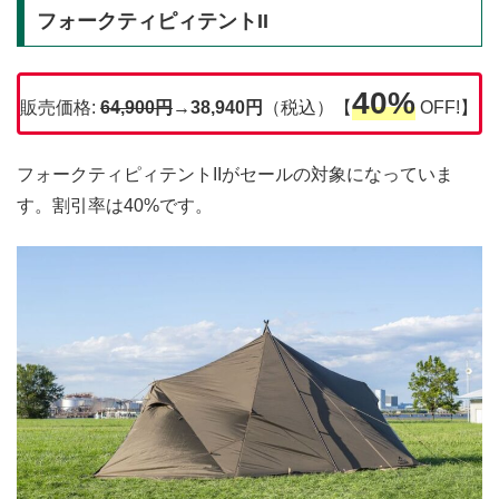
フォークティピィテントII
40%
販売価格:
64,900円
→38,940円
（税込）【
OFF!】
フォークティピィテントIIがセールの対象になっていま
す。割引率は40%です。