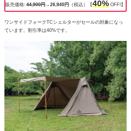
40%
販売価格:
44,900円
→26,940円
（税込）【
OFF!】
ワンサイドフォークTCシェルターがセールの対象になっ
ています。割引率は40%です。