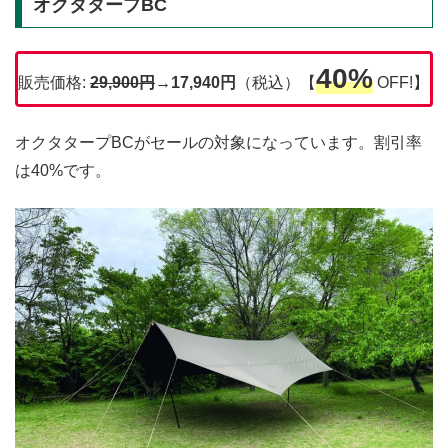
オクタタープBC
40%
販売価格:
29,900円
→17,940円
（税込）【
OFF!】
オクタタープBCがセールの対象になっています。割引率
は40%です。