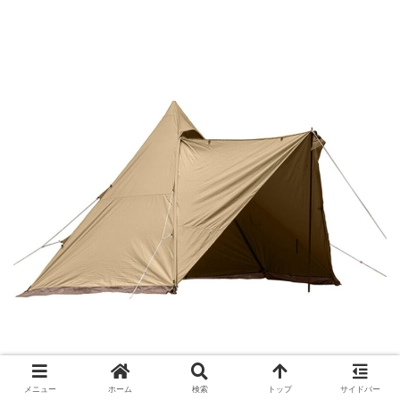
メニュー
ホーム
検索
トップ
サイドバー
出典:
tent-Mark DESIGNS