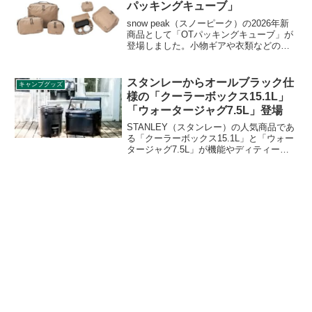
パッキングキューブ」
snow peak（スノーピーク）の2026年新
商品として「OTパッキングキューブ」が
登場しました。小物ギアや衣類などの収
納に適したパッキングケースで、目的に
応じて使い分けることができる３サイズ
展開となっています。小さく丸めて収納
スタンレーからオールブラック仕
キャンプグッズ
可能です。詳細をレビューします。
様の「クーラーボックス15.1L」
「ウォータージャグ7.5L」登場
STANLEY（スタンレー）の人気商品であ
る「クーラーボックス15.1L」と「ウォー
タージャグ7.5L」が機能やディティー
ル、耐久性はそのままに各パーツからロ
ゴまでもブラックに統一した世界初のオ
ールブラックカラー仕様で登場しまし
た。詳細をレビューします。