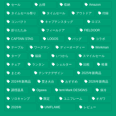
セール
お得
収納
Amazon
タイムセール祭り
タイムセール
アウトドア
付録
コンパクト
キャプテンスタッグ
ロゴス
折りたたみ
フィールドア
FIELDOOR
CAPTAIN STAG
LOGOS
バッグ
コラボ
テーブル
ワークマン
ディーオーディー
Workman
タープ
福袋
いつから
スマイルセール
チェア
ランタン
シェルター
比較
軽量
まとめ
テンマクデザイン
2025年新商品
2024年新商品
焚き火台
おすすめ
2026年新商品
調理器具
Ogawa
tent-Mark DESIGNS
保冷
ソロキャンプ
限定
ユニフレーム
オガワ
2026年
UNIFLAME
レビュー