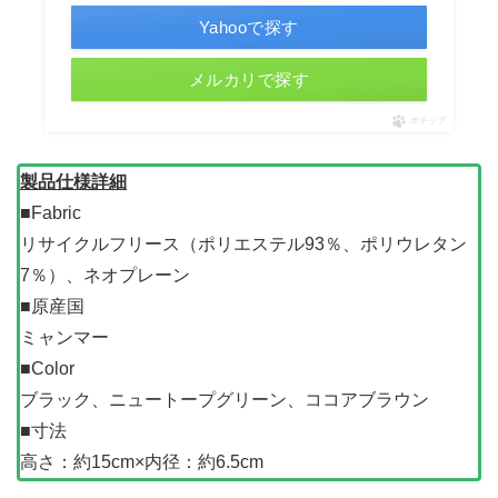
Yahooで探す
メルカリで探す
ポチップ
製品仕様詳細
■Fabric
リサイクルフリース（ポリエステル93％、ポリウレタン
7％）、ネオプレーン
■原産国
ミャンマー
■Color
ブラック、ニュートープグリーン、ココアブラウン
■寸法
高さ：約15cm×内径：約6.5cm