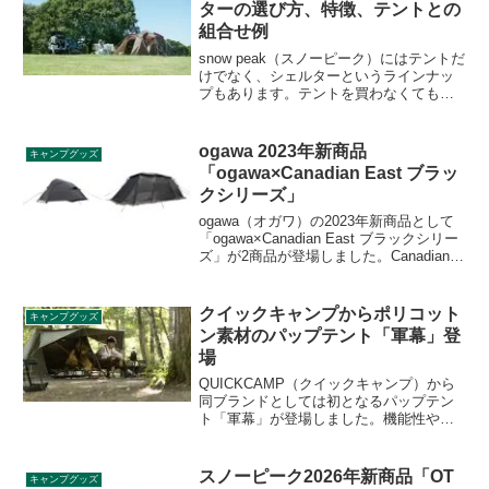
ターの選び方、特徴、テントとの
組合せ例
snow peak（スノーピーク）にはテントだ
けでなく、シェルターというラインナッ
プもあります。テントを買わなくても、
シェルター＋インナーテントで寝室とリ
ビングスペースを確保できますし、既に
テントを持っている場合、シェルターと
ogawa 2023年新商品
キャンプグッズ
組合せて使うこともできます。シェルタ
「ogawa×Canadian East ブラッ
ーの選び方、特徴をまとめます。
クシリーズ」
ogawa（オガワ）の2023年新商品として
「ogawa×Canadian East ブラックシリー
ズ」が2商品が登場しました。Canadian
East（カナディアンイースト）とのコラ
ボ商品として、キャンプツーリングの定
番テント「アーデインDX」と、ツールー
クイックキャンプからポリコット
キャンプグッズ
ムテント「ファシル」が、オールブラッ
ン素材のパップテント「軍幕」登
クのカラーで発売です。詳細をレビュー
場
します。
QUICKCAMP（クイックキャンプ）から
同ブランドとしては初となるパップテン
ト「軍幕」が登場しました。機能性や快
適さを重視した製品で、火の粉に強いポ
リコットン製、背面には大きなベンチレ
ーションを備えています。詳細をレビュ
スノーピーク2026年新商品「OT
キャンプグッズ
ーします。