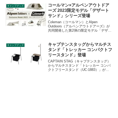
す。入荷や再販情報を随時まとめます。
コールマン×アルペンアウトドア
キャンプグッズ
ーズ 2023限定モデル「デザート
サンド」シリーズ登場
Coleman（コールマン）とAlpen
Outdoors（アルペンアウトドアーズ）が
共同開発した第2弾の限定モデル「デザー
トサンド」シリーズが登場しました。既
に使用しているギアにプラスしても馴染
む&おしゃれをコンセプトにした独自カラ
キャプテンスタッグからマルチス
キャンプグッズ
ーで人気アイテムが登場します。詳細を
タンド「トレッカー コンパクトフ
レビューします。
リースタンド」登場
CAPTAIN STAG（キャプテンスタッグ）
からマルチスタンド「トレッカー コンパ
クトフリースタンド（UC-1883）」が登
場しました。ゴミ箱として使うことがで
き、ランタンハンガーも付属しているた
め、天板と組み合わせれば小型テーブル
としても使えます。詳細をレビューしま
す。