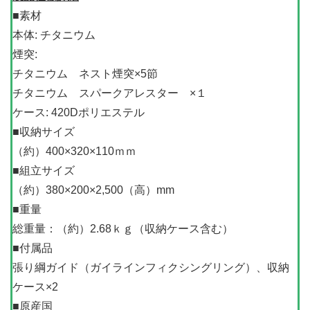
■素材
本体: チタニウム
煙突:
チタニウム ネスト煙突×5節
チタニウム スパークアレスター ×１
ケース: 420Dポリエステル
■収納サイズ
（約）400×320×110ｍｍ
■組立サイズ
（約）380×200×2,500（高）mm
■重量
総重量：（約）2.68ｋｇ（収納ケース含む）
■付属品
張り綱ガイド（ガイラインフィクシングリング）、収納
ケース×2
■原産国