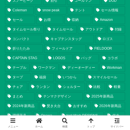
スノーピーク
割引
コールマン
DOD
Coleman
snow peak
テント
セール情報
セール
お得
収納
Amazon
タイムセール祭り
タイムセール
アウトドア
付録
コンパクト
キャプテンスタッグ
ロゴス
折りたたみ
フィールドア
FIELDOOR
CAPTAIN STAG
LOGOS
バッグ
コラボ
テーブル
ワークマン
ディーオーディー
Workman
タープ
福袋
いつから
スマイルセール
チェア
ランタン
シェルター
比較
軽量
まとめ
テンマクデザイン
2025年新商品
2024年新商品
焚き火台
おすすめ
2026年新商品
調理器具
Ogawa
tent-Mark DESIGNS
保冷
ソロキャンプ
ユニフレーム
限定
オガワ
メニュー
ホーム
検索
トップ
サイドバー