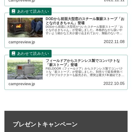
DODから前面大型窓のスチール製薪ストーブ「お
となのまきちゃん」登場
DODから前面に大型窓がついたスチール製薪ストーブ「お
となのまきちゃん」が登場しました。本格的ながら扱いや
すいよう細かな工夫が盛り込まれており、無駄のないサイ
ズ設計でオールインワンに仕上げられています。詳細をレ
ビューします。
2022.11.08
campreview.jp
フィールドアからステンレス製でコンパクトな
「薪ストーブ」登場
FIELDOOR（フィールドア）からステンレス製でコンパク
トな「薪ストーブ」が登場しました。別売りで延長煙突パ
イプやプロテクターも販売され、煙突は最大7本連結できる
ため最長210cmまで延ばすことが可能です。詳細をレビュ
ーします。
2022.10.05
campreview.jp
プレゼントキャンペーン