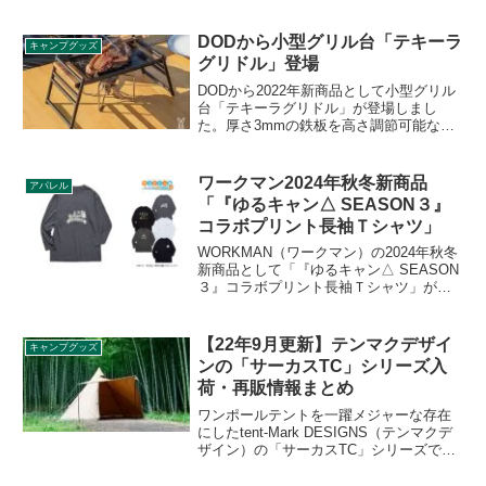
ーザー刻印入りの国産アルミ製ストロー
で、使い捨てのプラスチックストローと
違い、洗って何度でも使えるエコなスト
DODから小型グリル台「テキーラ
キャンプグッズ
ローです。詳細をレビューします。
グリドル」登場
DODから2022年新商品として小型グリル
台「テキーラグリドル」が登場しまし
た。厚さ3mmの鉄板を高さ調節可能なス
チールレッグで組み立てる形式になって
おり、他のテキーラシリーズとデザイン
が統一されています。詳細をレビューし
ワークマン2024年秋冬新商品
アパレル
ます。
「『ゆるキャン△ SEASON３』
コラボプリント長袖Ｔシャツ」
WORKMAN（ワークマン）の2024年秋冬
新商品として「『ゆるキャン△ SEASON
３』コラボプリント長袖Ｔシャツ」が登
場しました。TVアニメ 『ゆるキャン△
SEASON３』 とワークマンのコラボ長袖
Tシャツで、2024年11月1日から店舗限定
【22年9月更新】テンマクデザイ
キャンプグッズ
販売となります。詳細をレビューしま
ンの「サーカスTC」シリーズ入
す。
荷・再販情報まとめ
ワンポールテントを一躍メジャーな存在
にしたtent-Mark DESIGNS（テンマクデ
ザイン）の「サーカスTC」シリーズです
が、高機能な割に価格も手頃で再入荷の
度に売り切れ、品薄状態になっていま