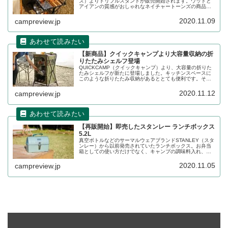
ズ）よりトリプルスタンドが販売開始されます。ウッドと
アイアンの質感がおしゃれなネイチャートーンズの商品は
早々に売り切れてしまう可能性が高いため、気になる詳細
をレビューします。
2020.11.09
campreview.jp
【新商品】クイックキャンプより大容量収納の折
りたたみシェルフ登場
QUICKCAMP（クイックキャンプ）より、大容量の折りた
たみシェルフが新たに登場しました。キッチンスペースに
このような折りたたみ収納があるととても便利です。それ
でいて折りたたむとコンパクトに収納できる利便性も兼ね
備えています。詳細をビューします。
2020.11.12
campreview.jp
【再販開始】即売したスタンレー ランチボックス
5.2L
真空ボトルなどのサーマルウェアブランドSTANLEY（スタ
ンレー）から以前発売されていたランチボックス。お弁当
箱としての使い方だけでなく、キャンプの調味料入れ、ギ
アボックスとしても使える汎用性の高さから即売してしま
した。そのランチボックスが2020年11月5日より再販決
2020.11.05
campreview.jp
定。詳細をレビューします。