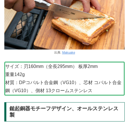
出典:
Makuake
サイズ：刃160mm（全長295mm） 板厚2mm
重量142g
材質：DPコバルト合金鋼（VG10）、芯材 コバルト合金
鋼（VG10）、側材 13クロームステンレス
鎚起銅器モチーフデザイン、オールステンレス
製