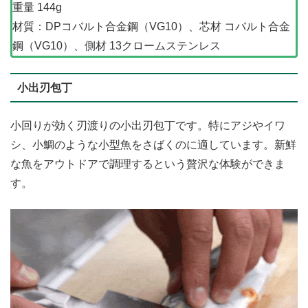
重量 144g
材質：DPコバルト合金鋼（VG10）、芯材 コバルト合金
鋼（VG10）、側材 13クロームステンレス
小出刃包丁
小回りが効く刃渡りの小出刃包丁です。特にアジやイワ
シ、小鯛のような小型魚をさばくのに適しています。新鮮
な魚をアウトドアで調理するという贅沢な体験ができま
す。