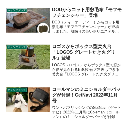
LEDランタンで、最大光量は800ルーメン
です。詳細をレビューします。
DODからコット用敷毛布「モフモ
キャンプグッズ
フチェンジャー」登場
DOD（ディーオーディー）からコット用
敷毛布「モフモフチェンジャー」が登場
しました。肌触りの良いポリエステル製
のコットカバーで、手持ちのコットを簡
単に冬仕様にすることができます。リバ
ーシブルで反対面はコットン生地になっ
ロゴスからボックス型焚火台
キャンプグッズ
ており、焚き火の近くでも使えます。詳
「LOGOS グレートたき火グリ
細をレビューします。
ル」登場
LOGOS（ロゴス）からボックス型で窓か
ら炎が見られるBBQや薪火料理もできる
焚火台「LOGOS グレートたき火グリ
ル」が登場しました。極厚ゴトクも付属
しており調理の幅も広がります。詳細を
レビューします。
コールマンのミニショルダーバッ
キャンプグッズ
グが付録！GetNavi 2022年11月
号
ワン・パブリッシングのGetNavi（ゲット
ナビ）2022年11月号にColeman（コール
マン）のミニショルダーバッグが付録と
して付きます。大容量でたっぷり収納で
きる肩掛けバッグで、大人なレザー調の