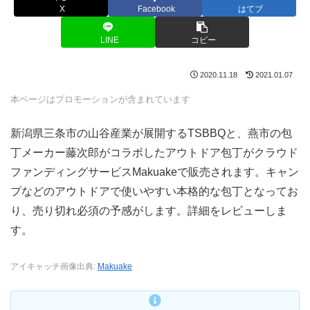
X
Facebook
はてブ
LINE
コピー
2020.11.18
2021.01.07
本ページはプロモーションが含まれています
新潟県三条市の山谷産業が展開するTSBBQと、燕市の包
丁メーカー藤次郎がコラボしたアウトドア包丁がクラウド
ファンディングサービスMakuakeで販売されます。キャン
プなどのアウトドアで使いやすい本格的な包丁となってお
り、売り切れ必須の予感がします。詳細をレビューしま
す。
アイキャッチ画像出典:
Makuake