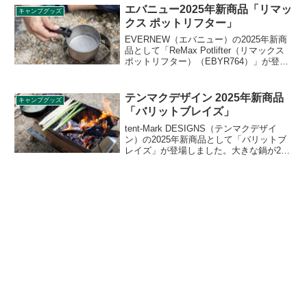
コールマンロゴがついています。詳細を
エバニュー2025年新商品「リマッ
キャンプグッズ
レビューします。
クス ポットリフター」
EVERNEW（エバニュー）の2025年新商
品として「ReMax Potlifter（リマックス
ポットリフター）（EBYR764）」が登場
しました。強化プラスチックよりも格段
に強度が高いリサイクル素材Remax
Compositeを採用した、重量わずか9.9gの
テンマクデザイン 2025年新商品
キャンプグッズ
ポットリフターです。詳細をレビューし
「バリットブレイズ」
ます。
tent-Mark DESIGNS（テンマクデザイ
ン）の2025年新商品として「バリットブ
レイズ」が登場しました。大きな鍋が2つ
並べられ、長い薪が入れやすい長方形の
炉を有した焚火台で、ベースプレートが
灰受けを兼ね、熱から地面を傷めない構
造となっています。詳細をレビューしま
す。