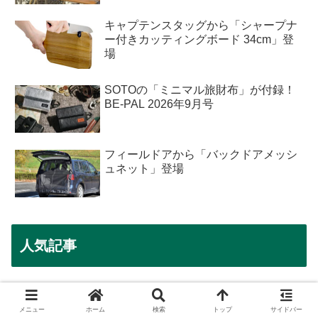
キャプテンスタッグから「シャープナ
ー付きカッティングボード 34cm」登
場
SOTOの「ミニマル旅財布」が付録！
BE-PAL 2026年9月号
フィールドアから「バックドアメッシ
ュネット」登場
人気記事
ロゴスからコンビニアイスがそのまま
入る「氷点下キープシリンダー・アイ
メニュー
ホーム
検索
トップ
サイドバー
スコア」登場