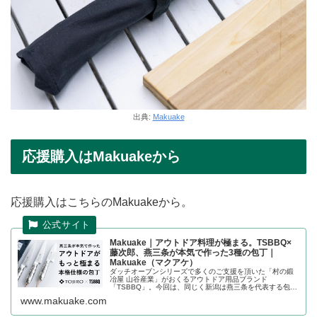
出典:
Makuake
応援購入はMakuakeから
応援購入はこちらのMakuakeから。
Makuake｜アウトドア料理が極まる。TSBBQ×
藤次郎、燕三条が本気で作った3種の包丁｜
Makuake（マクアケ）
ダッチオーブンシリーズで多くのご支援を頂いた「村の鍛
冶屋 山谷産業」がおくるアウトドア用品ブランド
「TSBBQ」。今回は、同じく新潟は燕三条を代表する包丁
メーカーの一つ「藤次郎」と共同開発したアウトドア包丁
www.makuake.com
が誕生！極上の切れ味を持つユーテ...