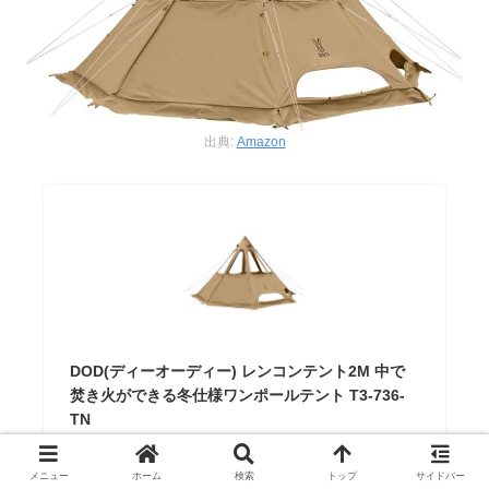
出典:
Amazon
DOD(ディーオーディー) レンコンテント2M 中で
焚き火ができる冬仕様ワンポールテント T3-736-
TN
DOD(ディーオーディー)
口コミを見る
メニュー
ホーム
検索
トップ
サイドバー