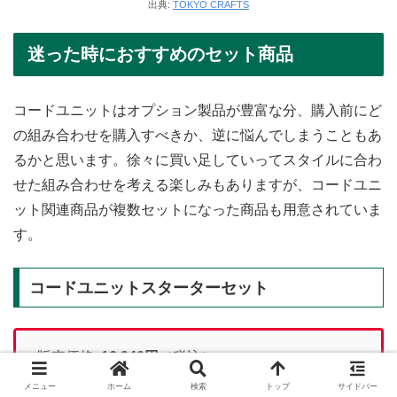
出典:
TOKYO CRAFTS
迷った時におすすめのセット商品
コードユニットはオプション製品が豊富な分、購入前にど
の組み合わせを購入すべきか、逆に悩んでしまうこともあ
るかと思います。徐々に買い足していってスタイルに合わ
せた組み合わせを考える楽しみもありますが、コードユニ
ット関連商品が複数セットになった商品も用意されていま
す。
コードユニットスターターセット
販売価格:
16,940
円
（税込）
※TOKYO CRAFTS直販価格
メニュー
ホーム
検索
トップ
サイドバー