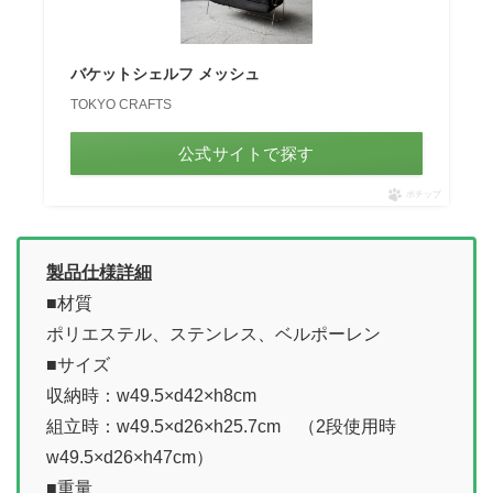
バケットシェルフ メッシュ
TOKYO CRAFTS
公式サイトで探す
ポチップ
製品仕様詳細
■材質
ポリエステル、ステンレス、ベルポーレン
■サイズ
収納時：w49.5×d42×h8cm
組立時：w49.5×d26×h25.7cm （2段使用時
w49.5×d26×h47cm）
■重量