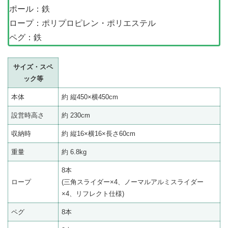
ポール：鉄
ロープ：ポリプロピレン・ポリエステル
ペグ：鉄
サイズ・スペ
ック等
本体
約 縦450×横450cm
設営時高さ
約 230cm
収納時
約 縦16×横16×長さ60cm
重量
約 6.8kg
8本
ロープ
(三角スライダー×4、ノーマルアルミスライダー
×4、リフレクト仕様)
ペグ
8本