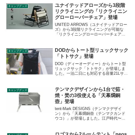
方も多いはず。壊れやすいランタンを守
ユナイテッドアローズから3段階
キャンプグッズ
ってくれる本製品をレビューします。
リクライニングの「リクライニン
グローローバーチェア」登場
UNITED ARROWS（ユナイテッドアロー
ズ）から3段階リクライニングが可能な
「リクライニングローローバーチェア」
が登場しました。英国軍で採用されてい
たランドローバートラックの車載装備と
して使用されていた椅子がルーツです。
DODからトート型リュックサック
キャンプグッズ
詳細をレビューします。
「トトサク」登場
DOD（ディーオーディー）からトート型
リュックサック「トトサク」が登場しま
した。一泊二日にも対応する容量21Lサイ
ズのリュックサックで、内側の背面には
クッション材の入ったポケットが付いて
いおり16インチまでのノートPCが収納で
テンマクデザインから1台で茹・
キャンプグッズ
きます。詳細をレビューします。
焼・焚の3役使える「天幕燗銅
壺」登場
tent-Mark DESIGNS（テンマクデザイ
ン）から「天幕燗銅壺（テンマクカンド
ウコ）」が登場しました。江戸時代〜昭
和初期頃まで使われていた「燗銅壺」
と、現代のアウトドアを掛け合わせたユ
ニークな商品です。1台あれば燗銅壺・チ
ロゴスから2ルームテント「neos