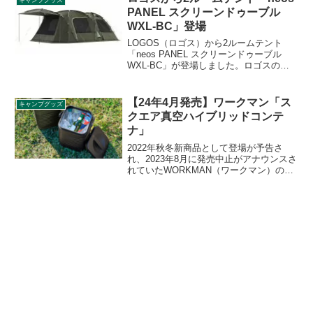
キャンプグッズ
ャコールグリル・焚き火台として使えま
PANEL スクリーンドゥーブル
す。詳細をレビューします。
WXL-BC」登場
LOGOS（ロゴス）から2ルームテント
「neos PANEL スクリーンドゥーブル
WXL-BC」が登場しました。ロゴスの代
名詞である2ルームテント「ドゥーブル」
がサイズアップ。さらに実用性を高める
ための工夫がたくさん詰まったテントで
【24年4月発売】ワークマン「ス
キャンプグッズ
す。詳細をレビューします。
クエア真空ハイブリッドコンテ
ナ」
2022年秋冬新商品として登場が予告さ
れ、2023年8月に発売中止がアナウンスさ
れていたWORKMAN（ワークマン）の
「スクエア真空ハイブリッドコンテナ」
ですが、一転して2024年の4月に再度正式
に販売されることがアナウンスされまし
た。詳細をレビューします。