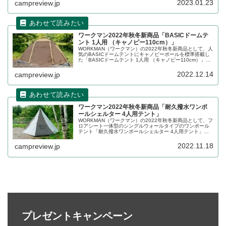
2023.01.23
campreview.jp
ワークマン2022年秋冬新商品「BASICドームテ
ント 1人用 （キャノピー110cm）」
WORKMAN（ワークマン）の2022年秋冬新商品として、人
気のBASICドームテントにキャノピーポールを標準搭載し
た「BASICドームテント 1人用 （キャノピー110cm）」が
登場します。Web限定で販売しています。詳細をレビュー
します。
2022.12.14
campreview.jp
ワークマン2022年秋冬新商品「耐久撥水ワンポ
ールシェルター 4人用テント」
WORKMAN（ワークマン）の2022年秋冬新商品として、フ
ロアシート一体型のシングルウォールタイプのワンポール
テント「耐久撥水ワンポールシェルター 4人用テント」が
登場します。Web限定で2022年11月中旬〜下旬発売予定で
す。詳細をレビューします。
2022.11.18
campreview.jp
プレゼントキャンペーン