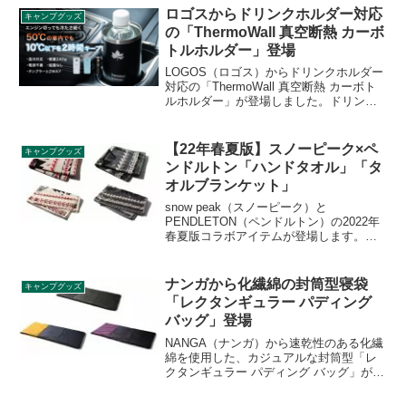
ン製シングルウォールマグで、収納しや
ロゴスからドリンクホルダー対応
キャンプグッズ
すいフォールディングハンドル付きで
の「ThermoWall 真空断熱 カーボ
す。詳細をレビューします。
トルホルダー」登場
LOGOS（ロゴス）からドリンクホルダー
対応の「ThermoWall 真空断熱 カーボト
ルホルダー」が登場しました。ドリンク
ホルダー対応とタンブラー機能を兼ね備
えた、保冷・保温力に優れたボトルホル
ダーで、600mlペットボトルがぴったり収
【22年春夏版】スノーピーク×ペ
キャンプグッズ
まり、温度をしっかりキープします。詳
ンドルトン「ハンドタオル」「タ
細をレビューします。
オルブランケット」
snow peak（スノーピーク）と
PENDLETON（ペンドルトン）の2022年
春夏版コラボアイテムが登場します。
「タオルブランケット」に加え、今回は
新たに「ハンドタオル」も登場しまし
た。2022年6月4日まで予約受付していま
ナンガから化繊綿の封筒型寝袋
キャンプグッズ
す。詳細をレビューします。
「レクタンギュラー パディング
バッグ」登場
NANGA（ナンガ）から速乾性のある化繊
綿を使用した、カジュアルな封筒型「レ
クタンギュラー パディング バッグ」が登
場しました。付属の収納袋に収めるとク
ッションとしても使えます。2枚連結する