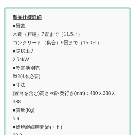
製品仕様詳細
■畳数
木造（戸建）7畳まで（11.5㎡）
コンクリート（集合）9畳まで（15.0㎡）
■暖房出力
2.54kW
■乾電池別売
単2(4本必要)
■寸法
(置台を含む)高さ×幅×奥行き(mm)：480Ｘ388Ｘ
388
■質量(Kg)
5.9
■燃焼継続時間(約・ｈ)