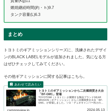
質量(Kg)11
燃焼継続時間(約・ｈ)9.7
タンク容量(L)6.3
まとめ
トヨトミのギアミッションシリーズに、洗練されたデザイ
ンのBLACK LABELモデルが追加されました。気になる方
はぜひチェックしてみてください。
その他ギアミッションに関する記事はこちら。
トヨトミのギアミッションから二次燃焼焚き火台
「BF-GM1」登場
TOYOTOMI（トヨトミ）が展開する製品ブランドGEAR
MISSION（ギアミッション）から二次燃焼焚き火台「BF-
GM1」が登場しました。ソロ・デュオキャンパー向けの二
次燃焼焚火台で、琺瑯加工を施し、特徴的なオリーブグリ
ーン・コヨーテブラウンのカラーを実現しています。詳細
2024.05.13
campreview.jp
をレビューします。