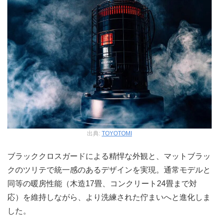
出典:
TOYOTOMI
ブラッククロスガードによる精悍な外観と、マットブラッ
クのツリテで統一感のあるデザインを実現。通常モデルと
同等の暖房性能（木造17畳、コンクリート24畳まで対
応）を維持しながら、より洗練された佇まいへと進化しま
した。