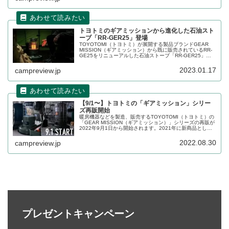
トヨトミのギアミッションから進化した石油スト
ーブ「RR-GER25」登場
TOYOTOMI（トヨトミ）が展開する製品ブランドGEAR
MISSION（ギアミッション）から既に販売されているRR-
GE25をリニューアルした石油ストーブ「RR-GER25」が
登場しました。側面部は暖かい赤熱燃焼方式に変更され、
デザインもより無骨になりました。詳細をレビューしま
2023.01.17
campreview.jp
す。
【9/1〜】トヨトミの「ギアミッション」シリー
ズ再販開始
暖房機器などを製造、販売するTOYOTOMI（トヨトミ）の
「GEAR MISSION（ギアミッション）」シリーズの再販が
2022年9月1日から開始されます。2021年に新商品として
登場した各種アイテムを手に入れるチャンスです。詳細を
レビューします。
2022.08.30
campreview.jp
プレゼントキャンペーン