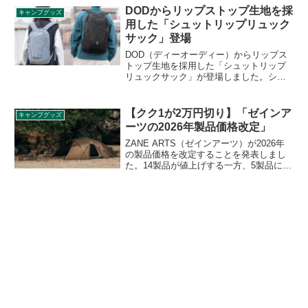
こともできます。詳細をレビューしま
DODからリップストップ生地を採
キャンプグッズ
す。
用した「シュットリップリュック
サック」登場
DOD（ディーオーディー）からリップス
トップ生地を採用した「シュットリップ
リュックサック」が登場しました。シュ
ッとしたフォルムの縦長リュックサック
で、本体素材には軽量で耐久性に優れ、
摩耗や引き裂きにも強いリップストップ
【クク1が2万円切り】「ゼインア
キャンプグッズ
生地を採用しています。詳細をレビュー
ーツの2026年製品価格改定」
します。
ZANE ARTS（ゼインアーツ）が2026年
の製品価格を改定することを発表しまし
た。14製品が値上げする一方、5製品につ
いては値下げとなり、中でもクク1は半額
の19,800円（税込）に値下げされます。
新価格は2026年3月17日より適用されま
す。詳細をレビューします。