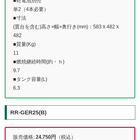
■乾電池別売
単2（4本必要）
■寸法
(置台を含む)高さ×幅×奥行き(mm)：583Ｘ482Ｘ
482
■質量(Kg)
11
■燃焼継続時間(約・ｈ)
9.7
■タンク容量(L)
6.3
RR-GER25(B)
販売価格:
24,750
円
（税込）