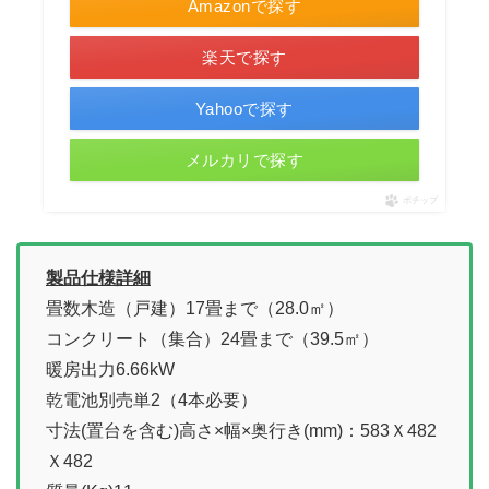
Amazonで探す
楽天で探す
Yahooで探す
メルカリで探す
ポチップ
製品仕様詳細
畳数木造（戸建）17畳まで（28.0㎡）
コンクリート（集合）24畳まで（39.5㎡）
暖房出力6.66kW
乾電池別売単2（4本必要）
寸法(置台を含む)高さ×幅×奥行き(mm)：583Ｘ482
Ｘ482