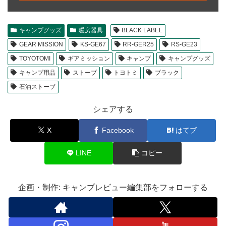
キャンプグッズ
暖房器具
BLACK LABEL
GEAR MISSION
KS-GE67
RR-GER25
RS-GE23
TOYOTOMI
ギアミッション
キャンプ
キャンプグッズ
キャンプ用品
ストーブ
トヨトミ
ブラック
石油ストーブ
シェアする
X
Facebook
はてブ
LINE
コピー
企画・制作: キャンプレビュー編集部をフォローする