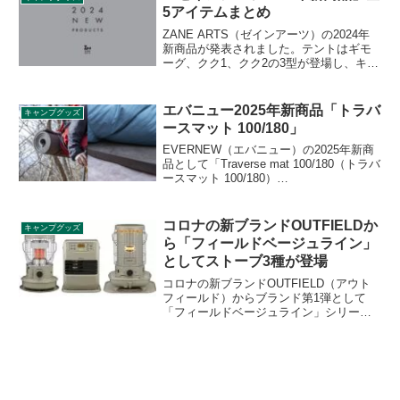
5アイテムまとめ
ZANE ARTS（ゼインアーツ）の2024年
新商品が発表されました。テントはギモ
ーグ、クク1、クク2の3型が登場し、キッ
チンアイテムとしてワズケトルが、ラン
タンハンガーのミニオズハンガーの計5商
品が登場します。詳細をレビューしま
エバニュー2025年新商品「トラバ
キャンプグッズ
す。
ースマット 100/180」
EVERNEW（エバニュー）の2025年新商
品として「Traverse mat 100/180（トラバ
ースマット 100/180）
（EBAR563/EBAR564）」が登場しまし
た。超臨界発泡という製法で作られたマ
ットで、従来の発泡技術で作られたクロ
コロナの新ブランドOUTFIELDか
キャンプグッズ
ーズドセルマットよりも軽くコシがある
ら「フィールドベージュライン」
のが特徴です。詳細をレビューします。
としてストーブ3種が登場
コロナの新ブランドOUTFIELD（アウト
フィールド）からブランド第1弾として
「フィールドベージュライン」シリーズ
が登場します。小型対流形石油ストーブ
（SZ-F32）、ポータブル電源対応石油フ
ァンヒーター（FH-CPF25）、対流形スト
ーブ（SL-F510）の3種です。詳細をレビ
ューします。