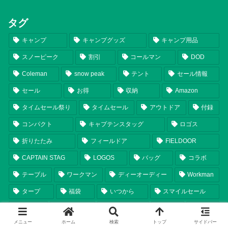
タグ
キャンプ
キャンプグッズ
キャンプ用品
スノーピーク
割引
コールマン
DOD
Coleman
snow peak
テント
セール情報
セール
お得
収納
Amazon
タイムセール祭り
タイムセール
アウトドア
付録
コンパクト
キャプテンスタッグ
ロゴス
折りたたみ
フィールドア
FIELDOOR
CAPTAIN STAG
LOGOS
バッグ
コラボ
テーブル
ワークマン
ディーオーディー
Workman
タープ
福袋
いつから
スマイルセール
チェア
ランタン
シェルター
比較
軽量
メニュー
ホーム
検索
トップ
サイドバー
まとめ
テンマクデザイン
2025年新商品