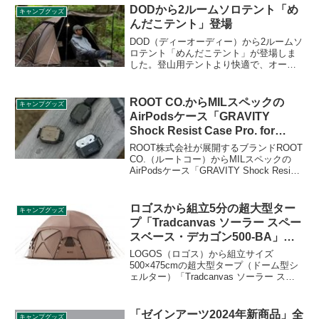
DODから2ルームソロテント「め
キャンプグッズ
んだこテント」登場
DOD（ディーオーディー）から2ルームソ
ロテント「めんだこテント」が登場しま
した。登山用テントより快適で、オート
キャンプ用テントより軽量コンパクトな
徒歩キャンパーのためのソロ2ルームテン
トです。軽さ重視の登山用テントでは物
ROOT CO.からMILスペックの
キャンプグッズ
足りないけど、オートキャンプ用は重く
AirPodsケース「GRAVITY
て嵩張るという課題を解決します。詳細
Shock Resist Case Pro. for
をレビューします。
AirPods/AirPods Pro」登場
ROOT株式会社が展開するブランドROOT
CO.（ルートコー）からMILスペックの
AirPodsケース「GRAVITY Shock Resist
Case Pro. for AirPods/AirPods Pro」が登
場しました。アウトドアのタフな環境で
も安心してAirPodsを持ち歩くことができ
ロゴスから組立5分の超大型ター
キャンプグッズ
ます。詳細をレビューします。
プ「Tradcanvas ソーラー スペー
スベース・デカゴン500-BA」登
場
LOGOS（ロゴス）から組立サイズ
500×475cmの超大型タープ（ドーム型シ
ェルター）「Tradcanvas ソーラー スペ
ースベース・デカゴン500-BA」が2021年
4月30日から発売されます。詳細をレビュ
ーします。
「ゼインアーツ2024年新商品」全
キャンプグッズ