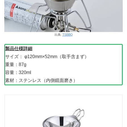
出典:
TSBBQ
製品仕様詳細
サイズ： φ120mm×52mm（取手含まず）
重量：87g
容量：320ml
素材：ステンレス（内側鏡面磨き）