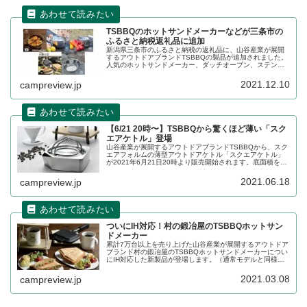
TSBBQのホットサンドメーカーなどが三条市の
ふるさと納税返礼品に追加
新潟県三条市のふるさと納税の返礼品に、山谷産業が展開
するアウトドアブランドTSBBQの製品が追加されました。
人気のホットサンドメーカー、ダッチオーブン、ステンレ
スシェラカップなどが追加されています。詳細をレビュー
します。
2021.12.10
campreview.jp
【6/21 20時〜】TSBBQから驚くほど薄い「スク
エアケトル」登場
山谷産業が展開するアウトドアブランドTSBBQから、スク
エアフォルムの薄型アウトドアケトル「スクエアケトル」
が2021年6月21日20時より販売開始されます。底面積を広
く取ることで熱伝導効率が上がり沸騰までの時間を短くで
きます。詳細をレビューします。
2021.06.18
campreview.jp
ついにIH対応！村の鍛冶屋のTSBBQホットサン
ドメーカー
累計7万台以上を売り上げた山谷産業が展開するアウトドア
ブランド村の鍛冶屋のTSBBQホットサンドメーカーについ
にIH対応した新製品が登場します。（通常モデルと同様ガ
スでも使えます）販売開始は2021年3月10日の10時からで
す。詳細をレビューします。
2021.03.08
campreview.jp