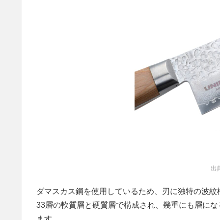
出
ダマスカス鋼を使用しているため、刃に独特の波紋模
33層の軟質層と硬質層で構成され、幾重にも層に
ます。