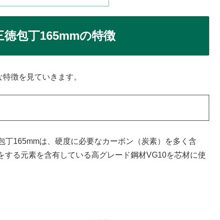
/三徳包丁165mmの特徴
の主な特徴を見ていきます。
三徳包丁165mmは、硬度に必要なカーボン（炭素）を多く含
する元素を含有している高グレード鋼材VG10を芯材に使