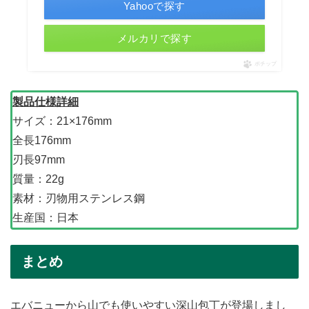
Yahooで探す
メルカリで探す
ポチップ
製品仕様詳細
サイズ：21×176mm
全長176mm
刃長97mm
質量：22g
素材：刃物用ステンレス鋼
生産国：日本
まとめ
エバニューから山でも使いやすい深山包丁が登場しまし