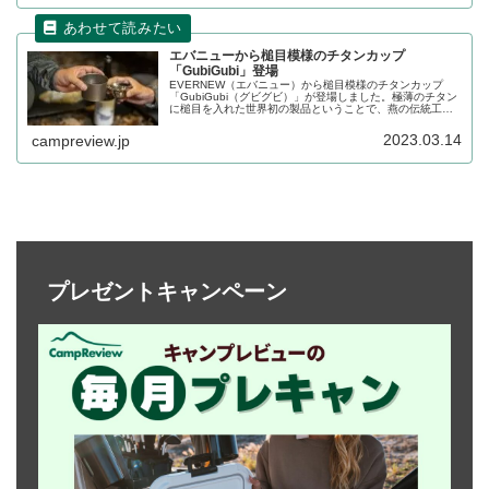
エバニューから槌目模様のチタンカップ
「GubiGubi」登場
EVERNEW（エバニュー）から槌目模様のチタンカップ
「GubiGubi（グビグビ）」が登場しました。極薄のチタン
に槌目を入れた世界初の製品ということで、燕の伝統工芸
品の槌目を忠実に再現しています。詳細をレビューしま
す。
2023.03.14
campreview.jp
プレゼントキャンペーン