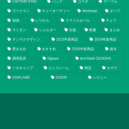
CAPTAIN STAG
バッグ
コラボ
テーブル
ワークマン
ディーオーディー
Workman
タープ
福袋
いつから
スマイルセール
チェア
ランタン
シェルター
比較
軽量
まとめ
テンマクデザイン
2025年新商品
2024年新商品
焚き火台
おすすめ
2026年新商品
保冷
調理器具
Ogawa
tent-Mark DESIGNS
ソロキャンプ
ユニフレーム
限定
オガワ
UNIFLAME
2026年
レビュー