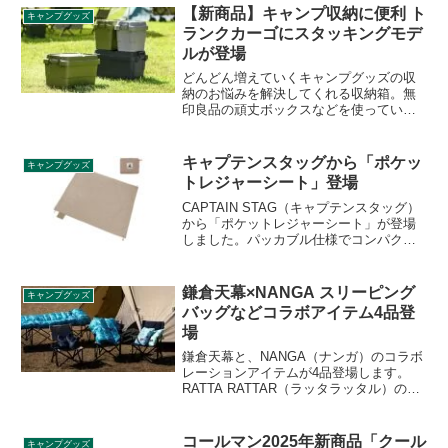
版「サーカスTC DX+」が登場します。詳
【新商品】キャンプ収納に便利 ト
キャンプグッズ
細をレビューします。
ランクカーゴにスタッキングモデ
ルが登場
どんどん増えていくキャンプグッズの収
納のお悩みを解決してくれる収納箱。無
印良品の頑丈ボックスなどを使っている
方も多いかと思いますが、ベーシックな
デザインで扱いやすいトランクカーゴか
ら新モデルが登場しました。その詳細を
キャプテンスタッグから「ポケッ
キャンプグッズ
レビューします。
トレジャーシート」登場
CAPTAIN STAG（キャプテンスタッグ）
から「ポケットレジャーシート」が登場
しました。パッカブル仕様でコンパクト
に収納できるレジャーシートで、
144×74cmのSサイズと、144×144cmのM
サイズの2サイズが販売されます。一緒に
鎌倉天幕×NANGA スリーピング
キャンプグッズ
収納できるシートを固定するためのペグ
バッグなどコラボアイテム4品登
も付属します。詳細をレビューします。
場
鎌倉天幕と、NANGA（ナンガ）のコラボ
レーションアイテムが4品登場します。
RATTA RATTAR（ラッタラッタル）のア
ートワークをカタチにしたスリーピング
バッグ、ブランケット、インナーシュー
ズ、クッション＆ピローの4アイテムで
コールマン2025年新商品「クール
キャンプグッズ