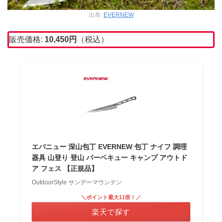
出典:
EVERNEW
販売価格:
10,450
円
（税込）
エバニュー 深山包丁 EVERNEW 包丁 ナイフ 調理
器具 山登り 登山 バーベキュー キャンプ アウトド
ア フェス 【正規品】
OutdoorStyle サンデーマウンテン
＼ポイント最大11倍！／
楽天で探す