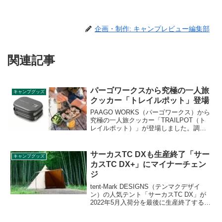
企画・制作: キャンプレビュー編集部
関連記事
パーゴワークスから究極の一人旅
キャンプグッズ
クッカー「トレイルポット」登場
PAAGO WORKS（パーゴワークス）から
究極の一人旅クッカー「TRAILPOT（ト
レイルポット）」が登場しました。調理
性と収納性の高さにこだわり、あらゆる
状況とアイデアに対応できる懐の深い調
理道具です。詳細をレビューします。
サーカスTC DXも生産終了「サー
キャンプグッズ
カスTC DX+」にマイナーチェン
ジ
tent-Mark DESIGNS（テンマクデザイ
ン）の人気テント「サーカスTC DX」が
2022年5月入荷分を最後に生産終了するこ
とが発表されました。ただし、4月下旬か
ら価格が値上げされたマイナーチェンジ