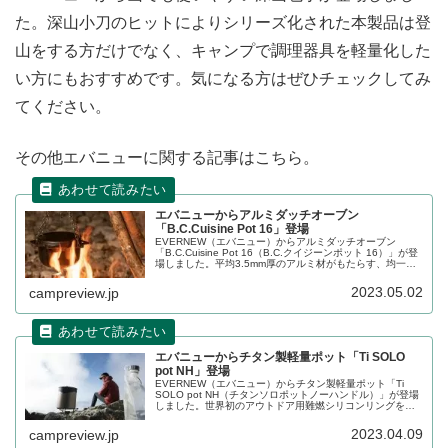
た。深山小刀のヒットによりシリーズ化された本製品は登
山をする方だけでなく、キャンプで調理器具を軽量化した
い方にもおすすめです。気になる方はぜひチェックしてみ
てください。
その他エバニューに関する記事はこちら。
エバニューからアルミダッチオーブン
「B.C.Cuisine Pot 16」登場
EVERNEW（エバニュー）からアルミダッチオーブン
「B.C.Cuisine Pot 16（B.C.クイジーンポット 16）」が登
場しました。平均3.5mm厚のアルミ材がもたらす、均一な
加熱性能により火力によってレスポンス良く食材を加熱で
きます。詳細をレビューします。
2023.05.02
campreview.jp
エバニューからチタン製軽量ポット「Ti SOLO
pot NH」登場
EVERNEW（エバニュー）からチタン製軽量ポット「Ti
SOLO pot NH（チタンソロポットノーハンドル）」が登場
しました。世界初のアウトドア用難燃シリコンリングを装
備したポットで、ガスカートリッジとストーブヘッドをポ
ットの中に収納できます。詳細をレビューします。
2023.04.09
campreview.jp