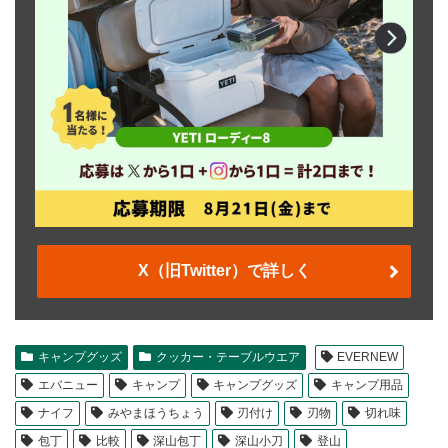
X（旧Twitter）で詳しく
キャンプグッズ
クッカー・テーブルウエア
EVERNEW
エバニュー
キャンプ
キャンプグッズ
キャンプ用品
ナイフ
みやまほうちょう
刃付け
刃物
切れ味
包丁
比較
深山包丁
深山小刀
登山