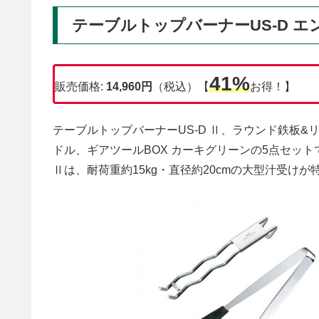
テーブルトップバーナーUS-D 
41%
販売価格:
14,960円
（税込）【
お得！】
テーブルトップバーナーUS-D Ⅱ、ラウンド鉄板&
ドル、ギアツールBOX カーキグリーンの5点セット
Ⅱは、耐荷重約15kg・直径約20cmの大型汁受