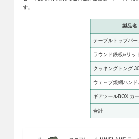
す。
製品名
テーブルトップバーナ
ラウンド鉄板&リッ
クッキングトング 30
ウェ～ブ焼網ハンド
ギアツールBOX カ
合計