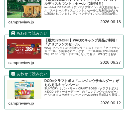
ルディスカウント」セール（26年6月）
tent-Mark DESIGNS（テンマクデザイン）の大幅割引セー
ル「スペシャルディスカウント」セールに対象商品がさら
に追加されています。テンマクデザインの人気商品が最大
81%割り引かれており、大変お得なセールです。詳細をレ
ビューします。...
2026.06.18
campreview.jp
【最大39%OFF!】WAQのキャンプ用品が割引！
「クリアランスセール」
WAQ（ワック）の公式オンラインストアにて「クリアラン
スセール」が開催されています。セール期間は2026年6月
26日12:00〜7月6日12:59となっており、WAQではお馴染
みのテントやタープ、LEDランタンなどが最大39%割り引
かれています。詳細をレビューします。
2026.06.27
campreview.jp
DOD×クラフトボス「ニンジンウサホルダー」が
もらえるキャンペーン
SUNTORY（サントリー）CRAFT BOSS（クラフトボス）
とDOD（ディーオーディー）の「ニンジンウサホルダー」
がもらえるコラボキャンペーンが2026年6月8日より量販店
各店で開催されています。キャンペーン期間、対象商品、
購入可能店舗など、詳細をレビューします。
2026.06.12
campreview.jp