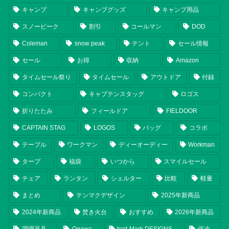
キャンプ
キャンプグッズ
キャンプ用品
スノーピーク
割引
コールマン
DOD
Coleman
snow peak
テント
セール情報
セール
お得
収納
Amazon
タイムセール祭り
タイムセール
アウトドア
付録
コンパクト
キャプテンスタッグ
ロゴス
折りたたみ
フィールドア
FIELDOOR
CAPTAIN STAG
LOGOS
バッグ
コラボ
テーブル
ワークマン
ディーオーディー
Workman
タープ
福袋
いつから
スマイルセール
チェア
ランタン
シェルター
比較
軽量
まとめ
テンマクデザイン
2025年新商品
2024年新商品
焚き火台
おすすめ
2026年新商品