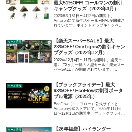
最大51%OFF! コールマンの割引
キャンプグッズ（2023年3月）
2023年3月31日〜4月2日の期間中、
Amazonにて新生活セールFINALが開催さ
れています。ポイントアップキャンペー
ンも同時開催されています。
Coleman（コールマン）の割引対象とな
っている製品、販売価格などを一覧化し
【楽天スーパーSALE】最大
セール情報
ます。詳細をレビューします。
23%OFF! OneTigrisの割引キャン
プグッズ（2022年12月）
2022年12月4日〜11日の期間中、楽天市
場にて3ヶ月一度の大型セール「楽天スー
パーSALE」が開催されています。
OneTigris（ワンティグリス）の割引対象
となっている製品、販売価格などを一覧
化します。詳細をレビューします。
【ブラックフライデー】最大
セール情報
63%OFF! EcoFlowの割引ポータ
ブル電源（2025年）
EcoFlow（エコフロー）公式サイトと
Amazon公式ストアにて、2025年11月6
日〜12月1日の期間中、ブラックフライデ
ーセールが開催されています。「DELTA
3 1000 Air」をはじめ、大人気の1,024Wh
モデル「DELTA 3 Plus」などが特別価格
【26年福袋】ハイランダー
セール情報