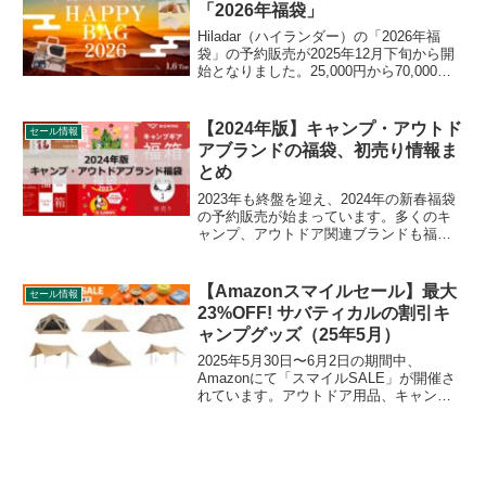
で販売されます。詳細をレビューしま
「2026年福袋」
す。
Hiladar（ハイランダー）の「2026年福
袋」の予約販売が2025年12月下旬から開
始となりました。25,000円から70,000円
までの福袋9種が販売され、人気のシェフ
テーブル、シェフテーブルライト、アル
ミフレーム2ルームテントなどがセットに
【2024年版】キャンプ・アウトド
セール情報
なったお得な福袋です。詳細をレビュー
アブランドの福袋、初売り情報ま
します。
とめ
2023年も終盤を迎え、2024年の新春福袋
の予約販売が始まっています。多くのキ
ャンプ、アウトドア関連ブランドも福袋
を販売するので、昨年の情報を踏まえ、
2023年〜2024年の販売状況の詳細をレビ
ューします。
【Amazonスマイルセール】最大
セール情報
23%OFF! サバティカルの割引キ
ャンプグッズ（25年5月）
2025年5月30日〜6月2日の期間中、
Amazonにて「スマイルSALE」が開催さ
れています。アウトドア用品、キャンプ
用品もセールの対象となっており、
SABBATICAL（サバティカル）のキャン
プグッズもお得に購入できます。詳細を
レビューします。