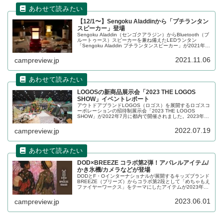
【12/1〜】Sengoku Aladdinから「プチランタン
スピーカー」登場
Sengoku Aladdin（センゴクアラジン）からBluetooth（ブ
ルートゥース）スピーカーを兼ね備えたLEDランタン
「Sengoku Aladdin プチランタンスピーカー」が2021年
12月1日から発売されます。詳細をレビューします。
2021.11.06
campreview.jp
LOGOSの新商品展示会「2023 THE LOGOS
SHOW」イベントレポート
アウトドアブランドLOGOS（ロゴス）を展開するロゴスコ
ーポレーションの招待制展示会「2023 THE LOGOS
SHOW」が2022年7月に都内で開催されました。2023年の
新商品を含め、LOGOSが提供する多数のアイテムが展示さ
れていました。イベントの詳細をレポートします。
2022.07.19
campreview.jp
DOD×BREEZE コラボ第2弾！アパレルアイテム/
かき氷機/カメラなどが登場
DODとF・Oインターナショナルが展開するキッズブランド
BREEZE（ブリーズ）からコラボ第2段として「めちゃもえ
ファイヤーワークス」をテーマにしたアイテムが2023年6
月1日から発売されます。アパレルアイテムだけでなく、か
き氷機なども登場します。詳細をレビューします。
2023.06.01
campreview.jp