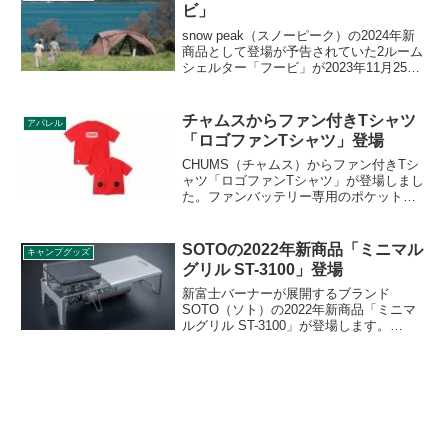
とができます。詳細をレビューします。
ビ」
snow peak（スノーピーク）の2024年新
商品として登場が予告されていた2ルーム
シェルター「フービ」が2023年11月25日
に発売されました。緩やかに湾曲したデ
ザインに、正面パネルと上面パネルの分
けるフレームを無くし、​大きく開くフロ
チャムスからファン付きTシャツ
アパレル
ントパネルを採用したシェルターです。
「ロゴファンTシャツ」登場
詳細をレビューします。
CHUMS（チャムス）からファン付きTシ
ャツ「ロゴファンTシャツ」が登場しまし
た。ファンバッテリー専用のポケットが
搭載されたコットンナイロン素材、メッ
シュ素材のTシャツで胸元にはチャムスの
ロゴが描かれています。詳細をレビュー
SOTOの2022年新商品「ミニマル
キャンプグッズ
します。
グリル ST-3100」登場
新富士バーナーが展開するブランド
SOTO（ソト）の2022年新商品「ミニマ
ルグリル ST-3100」が登場します。
SOTOのミニマルワークトップST-3107の
上に載せて使える鉄板で、専用オプショ
ン製品です。詳細をレビューします。