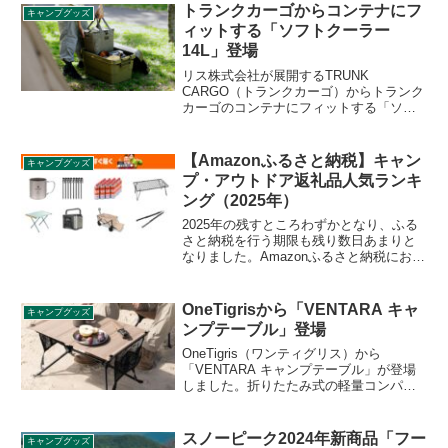
トランクカーゴからコンテナにフ
キャンプグッズ
ィットする「ソフトクーラー
14L」登場
リス株式会社が展開するTRUNK
CARGO（トランクカーゴ）からトランク
カーゴのコンテナにフィットする「ソフ
トクーラー 14L」が登場しました。ソフ
トクーラーをトランクカーゴに収納する
ことで、重い荷物を上に積んだり荷崩れ
【Amazonふるさと納税】キャン
キャンプグッズ
を防ぐ事ができます。詳細をレビューし
プ・アウトドア返礼品人気ランキ
ます。
ング（2025年）
2025年の残すところわずかとなり、ふる
さと納税を行う期限も残り数日あまりと
なりました。Amazonふるさと納税におけ
る人気返礼品ランキングが公表されてい
るため、本記事では2025年1月1日〜11月
30日のランキングにおいて、キャンプ・
OneTigrisから「VENTARA キャ
キャンプグッズ
アウトドア返礼品に絞ってランキングを
ンプテーブル」登場
ご紹介します。
OneTigris（ワンティグリス）から
「VENTARA キャンプテーブル」が登場
しました。折りたたみ式の軽量コンパク
トテーブルで、収納サイズは
43cm×14cm×10cm、重量は1.1kgとなっ
ており、非常にコンパクトに持ち運ぶこ
スノーピーク2024年新商品「フー
キャンプグッズ