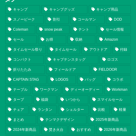
キャンプ
キャンプグッズ
キャンプ用品
スノーピーク
割引
コールマン
DOD
Coleman
snow peak
テント
セール情報
セール
お得
収納
Amazon
タイムセール祭り
タイムセール
アウトドア
付録
コンパクト
キャプテンスタッグ
ロゴス
折りたたみ
フィールドア
FIELDOOR
CAPTAIN STAG
LOGOS
バッグ
コラボ
テーブル
ワークマン
ディーオーディー
Workman
タープ
福袋
いつから
スマイルセール
チェア
ランタン
シェルター
比較
軽量
まとめ
テンマクデザイン
2025年新商品
2024年新商品
焚き火台
おすすめ
2026年新商品