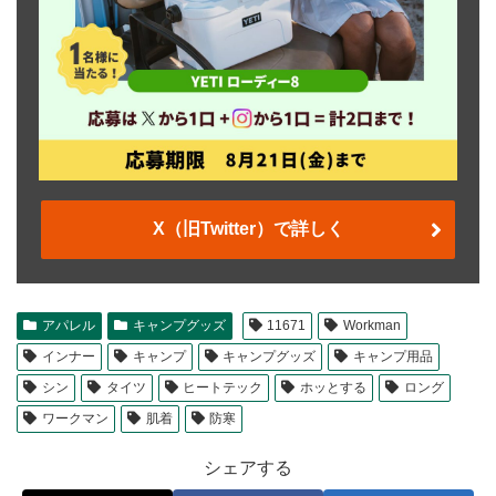
X（旧Twitter）で詳しく
アパレル
キャンプグッズ
11671
Workman
インナー
キャンプ
キャンプグッズ
キャンプ用品
シン
タイツ
ヒートテック
ホッとする
ロング
ワークマン
肌着
防寒
シェアする