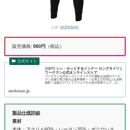
出典:
WORKMAN
販売価格:
980
円
（税込）
11671 シン・ホッとするインナー ロングタイツ |
ワークマン公式オンラインストア
ワークマン公式オンラインストアでの通販は全国のワーク
マン店舗で受け取れば送料無料！！お買上1万円以上も送料
無料！話題のアウトドアウェアや人気の防寒ウェア、かっ
こいい作業着の店舗取り置きが可能です。シン・ホッとす
るインナー ロングタイツ(Ｍ ...
workman.jp
製品仕様詳細
素材
本体：アクリル60%・レーヨン35%・ポリウレタ