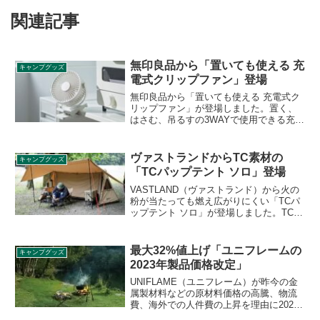
関連記事
無印良品から「置いても使える 充
キャンプグッズ
電式クリップファン」登場
無印良品から「置いても使える 充電式ク
リップファン」が登場しました。置く、
はさむ、吊るすの3WAYで使用できる充電
式のファンで、そのまま置いて使うのは
もちろん、クリップで挟んで使ったり、
クリップの裏面にある吊り下げリングに
ヴァストランドからTC素材の
キャンプグッズ
カラビナやロープを使い吊り下げて使う
「TCパップテント ソロ」登場
ことができます。詳細をレビューしま
す。
VASTLAND（ヴァストランド）から火の
粉が当たっても燃え広がりにくい「TCパ
ップテント ソロ」が登場しました。TC混
紡素材を使用しているので火の粉に強く
なっており、テントのそばで焚き火を楽
しむことができます。詳細をレビューし
最大32%値上げ「ユニフレームの
キャンプグッズ
ます。
2023年製品価格改定」
UNIFLAME（ユニフレーム）が昨今の金
属製材料などの原材料価格の高騰、物流
費、海外での人件費の上昇を理由に2023
年の製品価格を改定することを発表しま