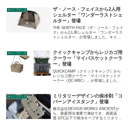
した。205製品について価格改定が発表さ
れており、新価格は2023年2月1日より適
ザ・ノース・フェイスから2人用
キャンプグッズ
用されます。詳細をレビューします。
シェルター「ワンダーラストシェ
ルター」登場
THE NORTH FACE（ザ・ノース・フェイ
ス）から2人用シェルター「ワンダーラス
トシェルター」が登場しました。キャン
プチェア2組を置いて使用してもリラック
スできる広さのシェルターで、天井部と
サイドのメッシュウィンドウで開放的な
クイックキャンプからレジカゴ用
キャンプグッズ
空間にデザインされています。詳細をレ
クーラー「マイバスケットクーラ
ビューします。
ー」登場
QUICKCAMP（クイックキャンプ）から
レジカゴ用クーラー「マイバスケットク
ーラー（QC-MBC）」が登場しました。
さまざまなスーパーのマイレジカゴに対
応するソフトクーラーで、5mm厚の断熱
素材でしっかり保冷できます。保冷剤が
ミリタリーデザインの保冷剤「コ
キャンプグッズ
入るメッシュポケットも搭載されていま
バーンアイスタンク」登場
す。詳細をレビューします。
株式会社DESIGN WORKS ANCIENTか
ら、家庭用冷凍庫で凍結でき、表面温
度-10℃以下で保冷キープするミリタリー
デザインのハード保冷剤「COVAN ICE
TANK（コバーンアイスタンク）」が登場