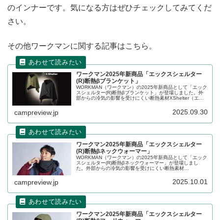
のインナーです。気になる方はぜひチェックしてみてくだ
さい。
その他ワークマンに関する記事はこちら。
ワークマン2025年新商品「エックスシェルター
(R)断熱βブランケット」
WORKMAN（ワークマン）の2025年新商品として「エック
スシェルター(R)断熱βブランケット」が登場しました。外
部からの冷気の影響を受けにくい断熱素材XShelter（エッ
クスシェルター）断熱βを採用したブランケットで、肩にか
けてケープとしても使えます。詳細をレビューします。
2025.09.30
campreview.jp
ワークマン2025年新商品「エックスシェルター
(R)断熱βネックウォーマー」
WORKMAN（ワークマン）の2025年新商品として「エック
スシェルター(R)断熱βネックウォーマー」が登場しまし
た。外部からの冷気の影響を受けにくい断熱素材
XShelter（エックスシェルター）断熱βを採用したネックウ
ォーマーで、透湿性があるのでムレにくいのが特徴です。
2025.10.01
campreview.jp
詳細をレビューします。
ワークマン2025年新商品「エックスシェルター