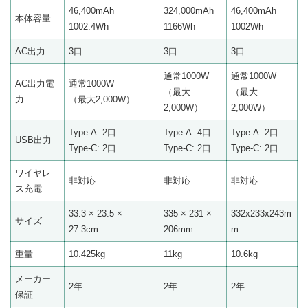
46,400mAh
324,000mAh
46,400mAh
本体容量
1002.4Wh
1166Wh
1002Wh
AC出力
3口
3口
3口
通常1000W
通常1000W
AC出力電
通常1000W
（最大
（最大
力
（最大2,000W）
2,000W）
2,000W）
Type-A: 2口
Type-A: 4口
Type-A: 2口
USB出力
Type-C: 2口
Type-C: 2口
Type-C: 2口
ワイヤレ
非対応
非対応
非対応
ス充電
33.3 × 23.5 ×
335 × 231 ×
332x233x243m
サイズ
27.3cm
206mm
m
重量
10.425kg
11kg
10.6kg
メーカー
2年
2年
2年
保証