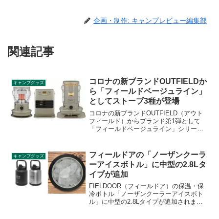
企画・制作: キャンプレビュー編集部
関連記事
コロナの新ブランドOUTFIELDか
キャンプグッズ
ら「フィールドベージュライン」
としてストーブ3種が登場
コロナの新ブランドOUTFIELD（アウト
フィールド）からブランド第1弾として
「フィールドベージュライン」シリーズ
が登場します。小型対流形石油ストーブ
（SZ-F32）、ポータブル電源対応石油フ
ァンヒーター（FH-CPF25）、対流形スト
フィールドアの「ノーザンクーラ
キャンプグッズ
ーブ（SL-F510）の3種です。詳細をレビ
ーアイスボトル」に中型の2.8Lタ
ューします。
イプが追加
FIELDOOR（フィールドア）の保温・保
冷ボトル「ノーザンクーラーアイスボト
ル」に中型の2.8Lタイプが追加されまし
た。真空二重構造により保温・保冷力が
高く、アウトドアでも冷たい飲み物や温