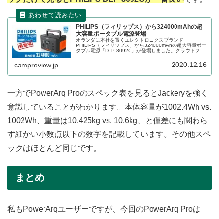
PHILIPS（フィリップス）から324000mAhの超
大容量ポータブル電源登場
オランダに本社を置くエレクトロニクスブランド
PHILIPS（フィリップス）から324000mAhの超大容量ポー
タブル電源「DLP-8092C」が登場しました。クラウドファ
ンディングサイトMakuake（マクアケ）から応援購入が可
能です。詳細をレビューします。
2020.12.16
campreview.jp
一方でPowerArq Proのスペック表を見るとJackeryを強く
意識していることがわかります。本体容量が1002.4Wh vs.
1002Wh、重量は10.425kg vs. 10.6kg、と僅差にも関わら
ず細かい小数点以下の数字を記載しています。その他スペ
ックはほとんど同じです。
まとめ
私もPowerArqユーザーですが、今回のPowerArq Proは