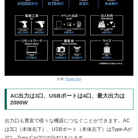
出典:
Power Arq
AC出力は3口、USBポートは4口、最大出力は
2000W
出力口も豊富で様々な機器につなぐことができます。AC
は3口（本体右下）、USBポート（本体左下）はType-Aが
2口、Type-Cが2口の計4口あります。