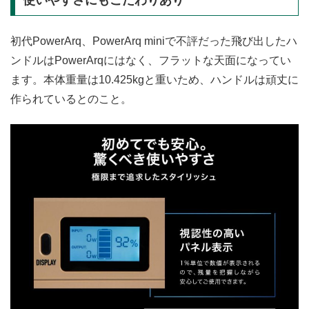
使いやすさにもこだわりあり
初代PowerArq、PowerArq miniで不評だった飛び出したハ
ンドルはPowerArqにはなく、フラットな天面になってい
ます。本体重量は10.425kgと重いため、ハンドルは頑丈に
作られているとのこと。