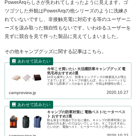
PowerArqらしさが失われてしまったように見えます。ゴ
ツゴツした外観はPowerArqの他シリーズのように洗練さ
れていないですし、非接触充電に対応する等のユーザーニ
ーズを汲み取った独自性もないです。いわゆるユーザーを
見ずに競合を見て作った製品に見えてしまいました。
その他キャンプグッズに関する記事はこちら。
今年こそ買いたい 大活躍防寒キャンプグッズ 電
気毛布おすすめ3選
10月も後半に入り、防寒キャンプグッズの検索流入が増え
てきています。ストーブや湯たんぽ、ホットカーペットな
ど様々な防寒グッズがありますが、今回は利便性が高く価
格も安価な電気毛布についてです。おすすめの4商品をレビ
ューします。
2020.10.27
campreview.jp
キャンプの防寒対策に 電熱ベスト/ヒーターベス
ト おすすめ3選
秋も深まり気温が下がるに連れ、キャンプの防寒対策にお
悩みの方も多いのではないでしょうか。そこでおすすめし
たいのが、電熱ベスト、ヒーターベストと呼ばれるベスト
内に電熱線が入っている防寒着です。その詳細をレビュー
します。
2020.10.22
campreview.jp