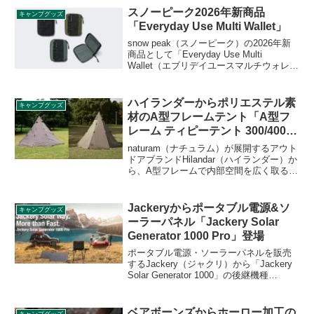
かい飲み物を長時間楽しむことができま
スノーピーク2026年新商品
キャンプグッズ
す。詳細をレビューします。
「Everyday Use Multi Wallet」
snow peak（スノーピーク）の2026年新
商品として「Everyday Use Multi
Wallet（エブリデイユースマルチウォレッ
ト）」が登場しました。日常使いしやす
い軽量仕様の二つ折りウォレットで、表
地には水をはじきやすい加工を施したナ
ハイランダーからポリエステル素
キャンプグッズ
イロン素材を使用し、ファスナーでスム
材のA型フレームテント「A型フ
ーズに開閉できます。詳細をレビューし
レーム ティピーテント 300/400」
ます。
登場
naturam（ナチュラム）が展開するアウト
ドアブランドHilandar（ハイランダー）か
ら、A型フレームで内部空間を広く取るこ
とができ、ポリエステル素材で軽量な「A
型フレーム ティピーテント 300/400」が
登場します。詳細をレビューします。
Jackeryからポータブル電源&ソ
キャンプグッズ
ーラーパネル「Jackery Solar
Generator 1000 Pro」登場
ポータブル電源・ソーラーパネルを販売
するJackery（ジャクリ）から「Jackery
Solar Generator 1000」の後継機種
「Jackery Solar Generator 1000 Pro」が
登場しました。2022年9月1日より先行予
約の受付が始まっています。詳細をレビ
ベアボーンズからホーロー加工の