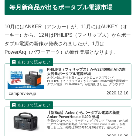
毎月新商品が出るポータブル電源市場
10月にはANKER（アンカー）が、11月にはAUKEY（オ
ーキー）から、12月はPHILIPS（フィリップス）からポー
タブル電源の新作が発表されましたが、1月は
PowerArq（パワーアーク）の新作登場となります。
PHILIPS（フィリップス）から324000mAhの超
大容量ポータブル電源登場
オランダに本社を置くエレクトロニクスブランド
PHILIPS（フィリップス）から324000mAhの超大容量ポー
タブル電源「DLP-8092C」が登場しました。クラウドファ
ンディングサイトMakuake（マクアケ）から応援購入が可
能です。詳細をレビューします。
2020.12.16
campreview.jp
【新商品】Ankerからポータブル電源の新型
Anker PowerHouse II 400 登場
充電のグローバル・リーディングブランド「Anker」からポ
ータブル電源の新商品「Anker PowerHouse II 400」が登
場しました。発売は2020年10月29日です。他社のポータ
ブル電源や、Ankerの旧モデルとの違いなどを中心にレビュ
ーします。