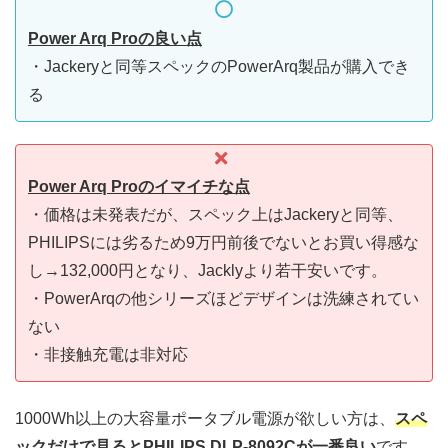
Power Arq Pro
の良い点
・Jackeryと同等スペックのPowerArq製品が購入でき
る
Power Arq Pro
のイマイチな点
・価格は未発表だが、スペック上はJackeryと同等、
PHILIPSには劣るため9万円前後でないとお買い得感な
し→132,000円となり、Jacklyより若干安いです。
・PowerArqの他シリーズほどデザインは洗練されてい
ない
・非接触充電は非対応
1000Wh以上の大容量ポータブル電源が欲しい方は、
スペ
ックだけで見るとPHILIPS DLP-8092Cが一番良い
です。