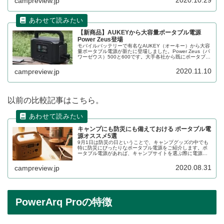
2020.10.29
campreview.jp
【新商品】AUKEYから大容量ポータブル電源
Power Zeus登場
モバイルバッテリーで有名なAUKEY（オーキー）から大容
量ポータブル電源が新たに登場しました。Power Zeus（パ
ワーゼウス）500と600です。大手各社から既にポータブル
電源は発売されていますが、AUKEYのポータブル電源はど
のような特徴があるのでしょうか。詳細をレビューしま
2020.11.10
campreview.jp
す。
以前の比較記事はこちら。
キャンプにも防災にも備えておける ポータブル電
源オススメ5選
9月1日は防災の日ということで、キャンプグッズの中でも
特に防災にぴったりなポータブル電源をご紹介します。ポ
ータブル電源があれば、キャンプサイトを選ぶ際に電源な
しサイトも選択できますし、冬キャンプで電気毛布なども
使いやすくなります。各社のポータブル電源の特徴を整理
2020.08.31
campreview.jp
します。
PowerArq Proの特徴